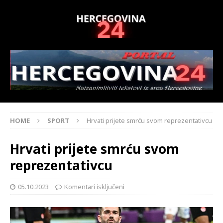
HOME
SPORT
Hrvati prijete smrću svom reprezentativcu
Hrvati prijete smrću svom
reprezentativcu
05.10.2023
Komentari isključeni