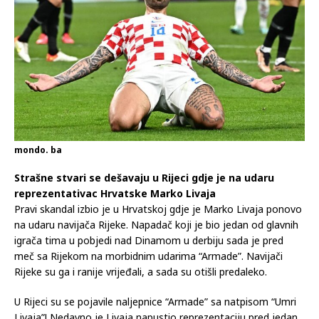
mondo. ba
Strašne stvari se dešavaju u Rijeci gdje je na udaru
reprezentativac Hrvatske Marko Livaja
Pravi skandal izbio je u Hrvatskoj gdje je Marko Livaja ponovo
na udaru navijača Rijeke. Napadač koji je bio jedan od glavnih
igrača tima u pobjedi nad Dinamom u derbiju sada je pred
meč sa Rijekom na morbidnim udarima “Armade”. Navijači
Rijeke su ga i ranije vrijeđali, a sada su otišli predaleko.
U Rijeci su se pojavile naljepnice “Armade” sa natpisom “Umri
Livaja”! Nedavno je Livaja napustio reprezentaciju pred jedan