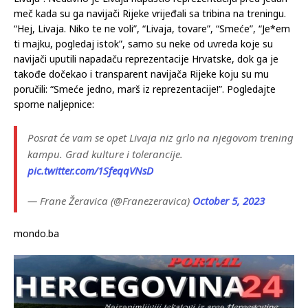
meč kada su ga navijači Rijeke vrijeđali sa tribina na treningu.
“Hej, Livaja. Niko te ne voli”, “Livaja, tovare”, “Smeće”, “Je*em
ti majku, pogledaj istok”, samo su neke od uvreda koje su
navijači uputili napadaču reprezentacije Hrvatske, dok ga je
takođe dočekao i transparent navijača Rijeke koju su mu
poručili: “Smeće jedno, marš iz reprezentacije!”. Pogledajte
sporne naljepnice:
Posrat će vam se opet Livaja niz grlo na njegovom trening
kampu. Grad kulture i tolerancije.
pic.twitter.com/1SfeqqVNsD
— Frane Žeravica (@Franezeravica)
October 5, 2023
mondo.ba