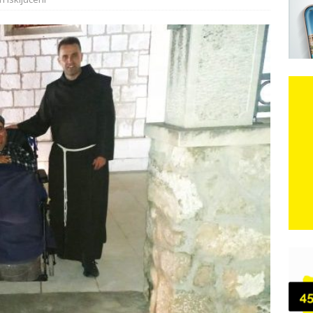
e: Vozači satima čekaju, dok se drugi ubacuju sa strane
VIJESTI
 isključeni
n, 29. srpnja 2018, preminuo je glazbeni genij Oliver Dragojević
 iz Međugorja; ‘Slobodna Dalmacija‘ u posjedu dramatične
karca u polju kod granice!
CRNA KRONIKA
kog vala. Svježije u petak. Negdje stižu i pljuskovi.
VRIJEME