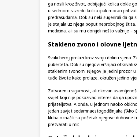
Hodao je do devete godine, guran bezuvjetnom
ga nosili kroz život, odbijajući kolica dokle
u sedmom razredu kolica ipak morao prihvati
predrasudama. Dok su neki sugerirali da ga se
je stajala uz njega poput neprobojnog štita. Fi
medicina, ali su mu donijeli nešto važnije – 
Stakleno zvono i olovne ljetn
Svaki heroj prolazi kroz svoju dolinu sjena. Z
puberteta. Dok su njegovi vršnjaci otkrivali svi
staklenim zvonom. Njegov je jedini prozor u t
tuđe živote kako prolaze, okružen jedino vje
Zatvoren u sigurnost, ali okovan usamljenošć
svijet koji nije pokazivao interes da ga upoz
prijateljstva. A onda, u jednom naoko obič
jedan zavjet sedamnaestogodišnjaka (“Ako D
kluba označili su početak njegove duhovne t
pretvarati u mir.