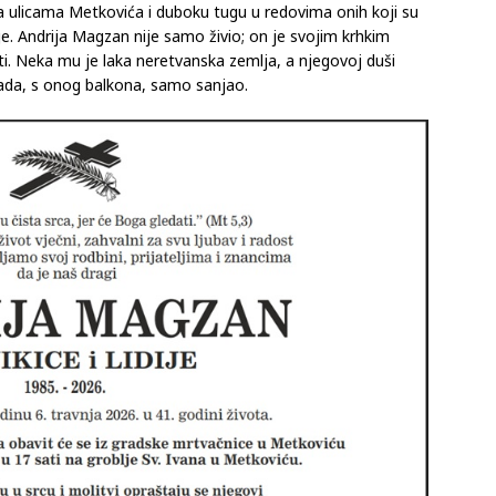
ju i sebi i njima priliku za upoznavanje.”
 na ulicama Metkovića i duboku tugu u redovima onih koji su
staje. Andrija Magzan nije samo živio; on je svojim krhkim
sti. Neka mu je laka neretvanska zemlja, a njegovoj duši
kada, s onog balkona, samo sanjao.