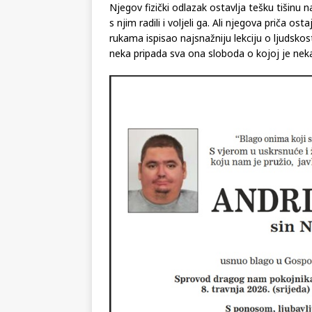
otvoreni prema osobama s invaliditetom, da da
Njegov fizički odlazak ostavlja tešku tišinu
s njim radili i voljeli ga. Ali njegova priča o
rukama ispisao najsnažniju lekciju o ljudsko
neka pripada sva ona sloboda o kojoj je ne