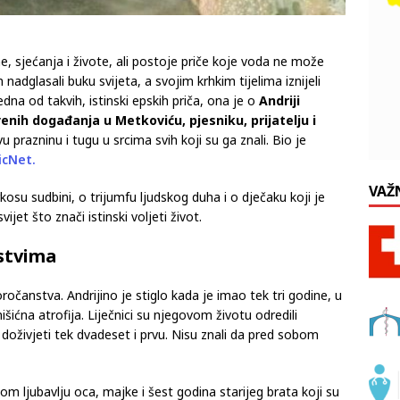
 sjećanja i živote, ali postoje priče koje voda ne može
 nadglasali buku svijeta, a svojim krhkim tijelima iznijeli
Jedna od takvih, istinski epskih priča, ona je o
Andriji
ih događanja u Metkoviću, pjesniku, prijatelju i
vu prazninu i tugu u srcima svih koji su ga znali. Bio je
cNet.
VAŽ
kosu sudbini, o trijumfu ljudskog duha i o dječaku koji je
ijet što znači istinski voljeti život.
stvima
očanstva. Andrijino je stiglo kada je imao tek tri godine, u
šićna atrofija. Liječnici su njegovom životu odredili
, doživjeti tek dvadeset i prvu. Nisu znali da pred sobom