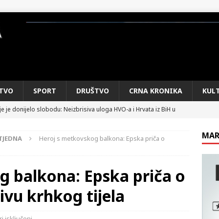
TVO
SPORT
DRUŠTVO
CRNA KRONIKA
KUL
e je donijelo slobodu: Neizbrisiva uloga HVO-a i Hrvata iz BiH u
SKI RAT
MAR
TJEDNA
Heroj s metkovskog balkona: Epska priča o
pobjede: Večer u kojoj Knin, iseljena i domovinska Hrvatska dišu
DOMOVINSKI RAT
g balkona: Epska priča o
d iz sažetka dnevnih događaja za protekli vikend
CRNA
ivu krhkog tijela