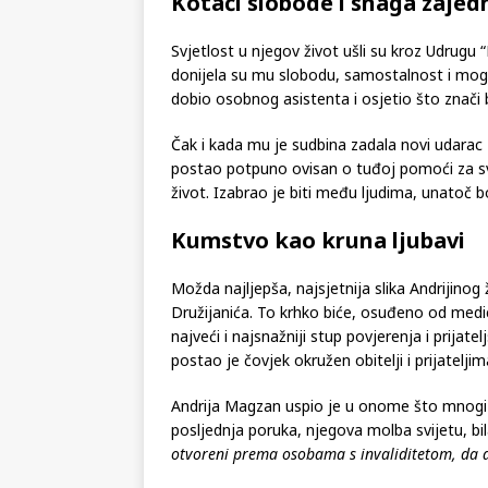
Kotači slobode i snaga zajed
Svjetlost u njegov život ušli su kroz Udrugu “Pr
donijela su mu slobodu, samostalnost i mog
dobio osobnog asistenta i osjetio što znači b
Čak i kada mu je sudbina zadala novi udarac
postao potpuno ovisan o tuđoj pomoći za svak
život. Izabrao je biti među ljudima, unatoč bo
Kumstvo kao kruna ljubavi
Možda najljepša, najsjetnija slika Andrijinog 
Družijanića. To krhko biće, osuđeno od medic
najveći i najsnažniji stup povjerenja i prijat
postao je čovjek okružen obitelji i prijateljim
Andrija Magzan uspio je u onome što mnogi z
posljednja poruka, njegova molba svijetu, bil