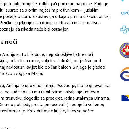
 ljubavlju oca, majke i šest godina starijeg brata koji su
 god je to bilo moguće, odbijajući pomisao na poraz. Kada je
ti, susreo se s onim najtežim protivnikom – ljudskim
 pošalje u dom, a sustav ga odbijao primiti u školu, obitelj
zičko iscjeljenje nisu donijeli ni travari ni alternativna
spoznaju da nikada neće biti ostavljen.
e noći
a Andriju su to bile duge, nepodnošljive ljetne noći
jet, odlazili na more, voljeli se i družili, on je živio pod
aj nedostižni svijet bio običan balkon. S njega je gledao
rnošću svog psa Mikija.
u, Andrija je upoznao ljutnju. Psovao je, bio je gnjevan na
na, na ljude koji su mu nudili samo sažaljenje umjesto
nom trenutku, dogodio se preokret. Jedna utakmica Dinama,
inamo pobijedi, prestajem psovati”) i pobjeda voljenog
ransformacije. Kroz duhovne knjige, bijes se počeo