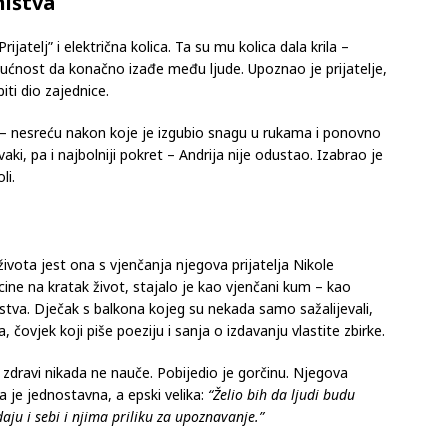
ništva
ijatelj” i električna kolica. Ta su mu kolica dala krila –
ućnost da konačno izađe među ljude. Upoznao je prijatelje,
iti dio zajednice.
 – nesreću nakon koje je izgubio snagu u rukama i ponovno
i, pa i najbolniji pokret – Andrija nije odustao. Izabrao je
li.
života jest ona s vjenčanja njegova prijatelja Nikole
ine na kratak život, stajalo je kao vjenčani kum – kao
eljstva. Dječak s balkona kojeg su nekada samo sažalijevali,
a, čovjek koji piše poeziju i sanja o izdavanju vlastite zbirke.
dravi nikada ne nauče. Pobijedio je gorčinu. Njegova
a je jednostavna, a epski velika:
“Želio bih da ljudi budu