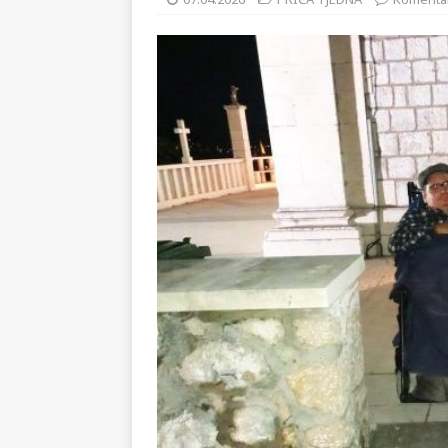
[ 02.08.2026 ]
GP Gabela Polj
07.04.2026
PRIČA TJEDNA
Komentari
[ 29.07.2026 ]
Na današnji da
(video)
KULTURA
[ 28.07.2026 ]
Uhićen napadač
snimke potjere i hvatanja muš
[ 06.08.2026 ]
Vrhunac toplins