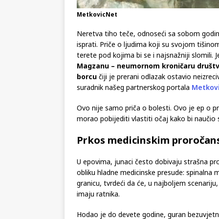
MetkovicNet
Neretva tiho teče, odnoseći sa sobom godine,
isprati. Priče o ljudima koji su svojom tišinom
terete pod kojima bi se i najsnažniji slomili. 
Magzanu – neumornom kroničaru društven
borcu
čiji je prerani odlazak ostavio neizreci
suradnik našeg partnerskog portala
Metkovi
Ovo nije samo priča o bolesti. Ovo je ep o pr
morao pobijediti vlastiti očaj kako bi naučio sv
Prkos medicinskim proročan
U epovima, junaci često dobivaju strašna pror
obliku hladne medicinske presude: spinalna mi
granicu, tvrdeći da će, u najboljem scenariju
imaju ratnika.