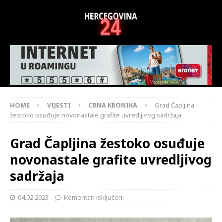
HOME
VIJESTI
CRNA KRONIKA
Grad Čapljina
žestoko osuđuje novonastale grafite uvredljivog sadržaja
Grad Čapljina žestoko osuđuje
novonastale grafite uvredljivog
sadržaja
04.02.2023
Komentari isključeni