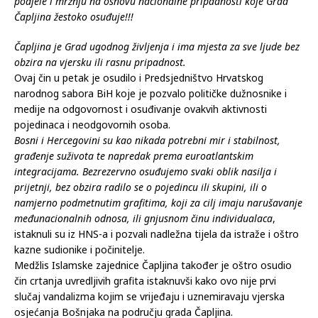
podjele i mržnju na osnovu nacionalne pripadnosti koje Grad
Čapljina žestoko osuđuje!!!
Čapljina je Grad ugodnog življenja i ima mjesta za sve ljude bez
obzira na vjersku ili rasnu pripadnost.
Ovaj čin u petak je osudilo i Predsjedništvo Hrvatskog
narodnog sabora BiH koje je pozvalo političke dužnosnike i
medije na odgovornost i osuđivanje ovakvih aktivnosti
pojedinaca i neodgovornih osoba.
Bosni i Hercegovini su kao nikada potrebni mir i stabilnost,
građenje suživota te napredak prema euroatlantskim
integracijama. Bezrezervno osuđujemo svaki oblik nasilja i
prijetnji, bez obzira radilo se o pojedincu ili skupini, ili o
namjerno podmetnutim grafitima, koji za cilj imaju narušavanje
međunacionalnih odnosa, ili gnjusnom činu individualaca
,
istaknuli su iz HNS-a i pozvali nadležna tijela da istraže i oštro
kazne sudionike i počinitelje.
Medžlis Islamske zajednice Čapljina također je oštro osudio
čin crtanja uvredljivih grafita istaknuvši kako ovo nije prvi
slučaj vandalizma kojim se vrijeđaju i uznemiravaju vjerska
osjećanja Bošnjaka na području grada Čapljina.