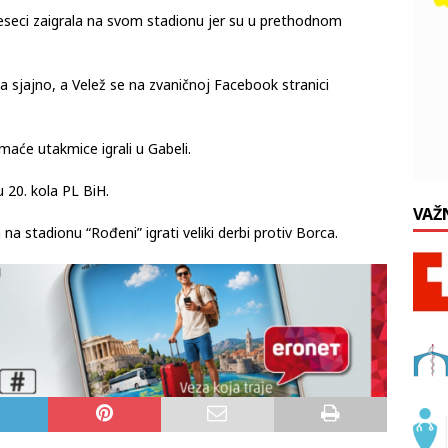
seci zaigrala na svom stadionu jer su u prethodnom
a sjajno, a Velež se na zvaničnoj Facebook stranici
aće utakmice igrali u Gabeli.
 20. kola PL BiH.
VAŽ
na stadionu “Rođeni” igrati veliki derbi protiv Borca.