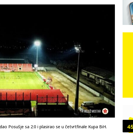
pobjede: Večer u kojoj Knin, iseljena i domovinska Hrvatska dišu
DOMOVINSKI RAT
d iz sažetka dnevnih događaja za protekli vikend
CRNA
ARSA II – Ili nastavak teksta “Ud’ri na Hercegovce po zagrebački”
ao Posušje sa 2:0 i plasirao se u četvrtfinale Kupa BiH.