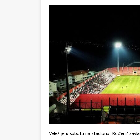
[ 04.08.2026 ]
U susret Danu 
u tihom ponosu i iščekivanju
[ 03.08.2026 ]
MUP HNŽ – Izvo
KRONIKA
[ 09.08.2026 ]
ŠOVINISTIČKA F
PRIČA TJEDNA
Velež je u subotu na stadionu “Rođeni” savlad