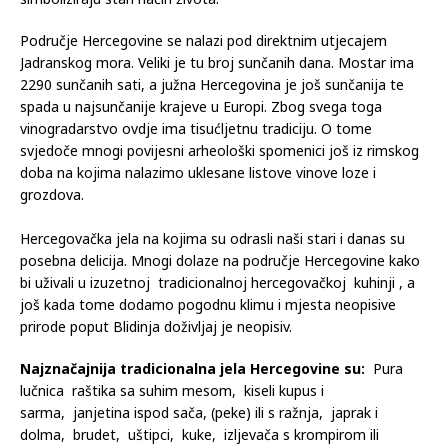
Područje Hercegovine se nalazi pod direktnim utjecajem
Jadranskog mora. Veliki je tu broj sunčanih dana. Mostar ima
2290 sunčanih sati, a južna Hercegovina je još sunčanija te
spada u najsunčanije krajeve u Europi. Zbog svega toga
vinogradarstvo ovdje ima tisućljetnu tradiciju. O tome
svjedoče mnogi povijesni arheološki spomenici još iz rimskog
doba na kojima nalazimo uklesane listove vinove loze i
grozdova.
Hercegovačka jela na kojima su odrasli naši stari i danas su
posebna delicija. Mnogi dolaze na područje Hercegovine kako
bi uživali u izuzetnoj tradicionalnoj hercegovačkoj kuhinji , a
još kada tome dodamo pogodnu klimu i mjesta neopisive
prirode poput Blidinja doživljaj je neopisiv.
Najznačajnija tradicionalna jela Hercegovine su:
Pura
lučnica raštika sa suhim mesom, kiseli kupus i
sarma, janjetina ispod sača, (peke) ili s ražnja, japrak i
dolma, brudet, uštipci, kuke, izljevača s krompirom ili