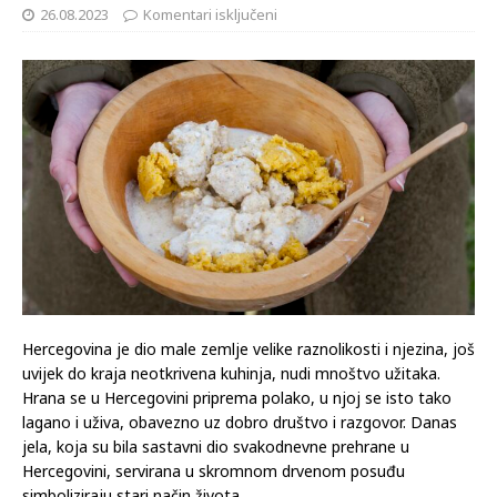
26.08.2023
Komentari isključeni
Hercegovina je dio male zemlje velike raznolikosti i njezina, još
uvijek do kraja neotkrivena kuhinja, nudi mnoštvo užitaka.
Hrana se u Hercegovini priprema polako, u njoj se isto tako
lagano i uživa, obavezno uz dobro društvo i razgovor. Danas
jela, koja su bila sastavni dio svakodnevne prehrane u
Hercegovini, servirana u skromnom drvenom posuđu
simboliziraju stari način života.