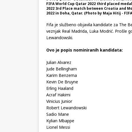
FIFA World Cup Qatar 2022 third placed medal
2022 3rd Place match between Croatia and Mo
2022 in Doha, Qatar. (Photo by Maja Hitij - FI
Fifa je službeno objavila kandidate za The
veznjak Real Madrida, Luka Modrić. Prošle 
Lewandowski.
Ovo je popis nominiranih kandidata:
Julian Alvarez
Jude Bellingham
Karim Benzema
Kevin De Bruyne
Erling Haaland
Acraf Hakimi
Vinicius Junior
Robert Lewandowski
Sadio Mane
Kylian Mbappe
Lionel Messi