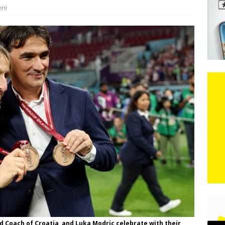
eni
e: Vozači satima čekaju, dok se drugi ubacuju sa strane
VIJESTI
n, 29. srpnja 2018, preminuo je glazbeni genij Oliver Dragojević
čar o Oluji: Hrvati imaju što slaviti, dobili su ono što im povijesno
d Coach of Croatia, and Luka Modric celebrate with their