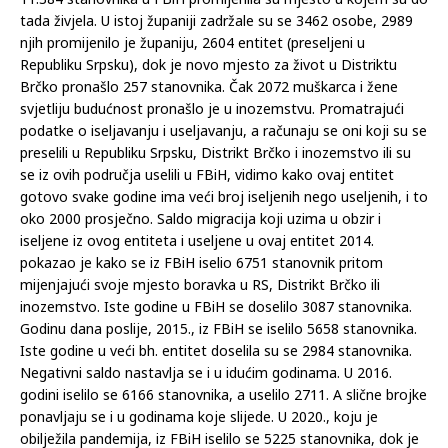
tada živjela. U istoj županiji zadržale su se 3462 osobe, 2989
njih promijenilo je županiju, 2604 entitet (preseljeni u
Republiku Srpsku), dok je novo mjesto za život u Distriktu
Brčko pronašlo 257 stanovnika. Čak 2072 muškarca i žene
svjetliju budućnost pronašlo je u inozemstvu. Promatrajući
podatke o iseljavanju i useljavanju, a računaju se oni koji su se
preselili u Republiku Srpsku, Distrikt Brčko i inozemstvo ili su
se iz ovih područja uselili u FBiH, vidimo kako ovaj entitet
gotovo svake godine ima veći broj iseljenih nego useljenih, i to
oko 2000 prosječno. Saldo migracija koji uzima u obzir i
iseljene iz ovog entiteta i useljene u ovaj entitet 2014.
pokazao je kako se iz FBiH iselio 6751 stanovnik pritom
mijenjajući svoje mjesto boravka u RS, Distrikt Brčko ili
inozemstvo. Iste godine u FBiH se doselilo 3087 stanovnika.
Godinu dana poslije, 2015., iz FBiH se iselilo 5658 stanovnika.
Iste godine u veći bh. entitet doselila su se 2984 stanovnika.
Negativni saldo nastavlja se i u idućim godinama. U 2016.
godini iselilo se 6166 stanovnika, a uselilo 2711. A slične brojke
ponavljaju se i u godinama koje slijede. U 2020., koju je
obilježila pandemija, iz FBiH iselilo se 5225 stanovnika, dok je