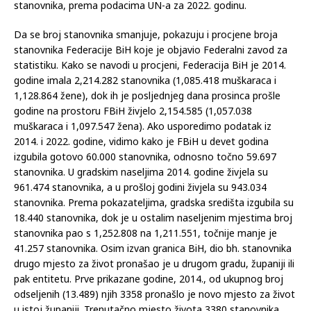
stanovnika, prema podacima UN-a za 2022. godinu.
Da se broj stanovnika smanjuje, pokazuju i procjene broja
stanovnika Federacije BiH koje je objavio Federalni zavod za
statistiku. Kako se navodi u procjeni, Federacija BiH je 2014.
godine imala 2,214.282 stanovnika (1,085.418 muškaraca i
1,128.864 žene), dok ih je posljednjeg dana prosinca prošle
godine na prostoru FBiH živjelo 2,154.585 (1,057.038
muškaraca i 1,097.547 žena). Ako usporedimo podatak iz
2014. i 2022. godine, vidimo kako je FBiH u devet godina
izgubila gotovo 60.000 stanovnika, odnosno točno 59.697
stanovnika. U gradskim naseljima 2014. godine živjela su
961.474 stanovnika, a u prošloj godini živjela su 943.034
stanovnika. Prema pokazateljima, gradska središta izgubila su
18.440 stanovnika, dok je u ostalim naseljenim mjestima broj
stanovnika pao s 1,252.808 na 1,211.551, točnije manje je
41.257 stanovnika. Osim izvan granica BiH, dio bh. stanovnika
drugo mjesto za život pronašao je u drugom gradu, županiji ili
pak entitetu. Prve prikazane godine, 2014., od ukupnog broj
odseljenih (13.489) njih 3358 pronašlo je novo mjesto za život
u istoj županiji. Trenutačno mjesto života 3380 stanovnika