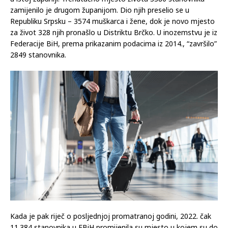
zamijenilo je drugom županijom. Dio njih preselio se u
Republiku Srpsku – 3574 muškarca i žene, dok je novo mjesto
za život 328 njih pronašlo u Distriktu Brčko. U inozemstvu je iz
Federacije BiH, prema prikazanim podacima iz 2014., “završilo”
2849 stanovnika.
Kada je pak riječ o posljednjoj promatranoj godini, 2022. čak
11.384 stanovnika u FBiH promijenila su mjesto u kojem su do