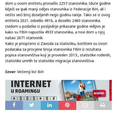
dom u ovom entitetu pronašlo 2257 stanovnika. Iduće godine
bilježi se ipak manji odljev stanovnika iz Federacije BiH, ali i
nešto veći broj doseljenih nego godinu ranije. Tako se iz ovog
entiteta 2021. odselilo 4916, a doselilo 2460 stanovnika.
Uvidom u podatke iz posljednje prikazane godine vidljivo je
kako su FBiH napustila 4933 stanovnika, a novi dom u njoj
našao 2671 stanovnik.
Kako je priopćeno iz Zavoda za statistiku, korišteni su izvori
podataka za procjene broja stanovnika FBiH iz rezultata
popisa stanovništva koji je proveden 2013., statistike rođenih,
statistike umrlih te statistike migracija stanovništva.
Izvor:
Večernji list BiH