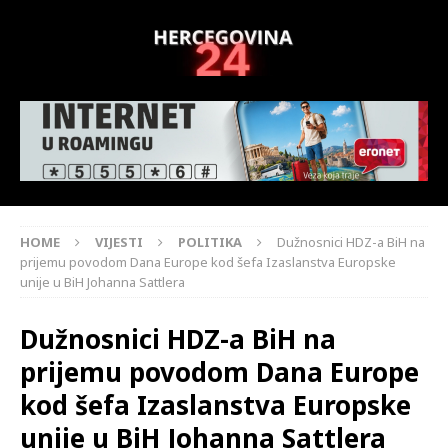
HOME
VIJESTI
POLITIKA
Dužnosnici HDZ-a BiH na
prijemu povodom Dana Europe kod šefa Izaslanstva Europske
unije u BiH Johanna Sattlera
Dužnosnici HDZ-a BiH na
prijemu povodom Dana Europe
kod šefa Izaslanstva Europske
unije u BiH Johanna Sattlera