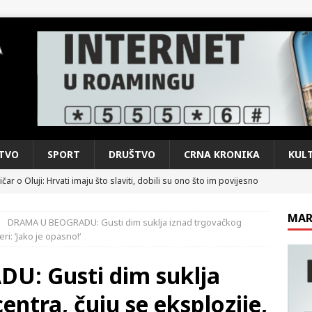
TVO
SPORT
DRUŠTVO
CRNA KRONIKA
KUL
čar o Oluji: Hrvati imaju što slaviti, dobili su ono što im povijesno
MAR
DRAMA U BEOGRADU: Gusti dim suklja iznad trgovačkog
kog vala. Svježije u petak. Negdje stižu i pljuskovi.
VRIJEME
ri: ‘Jako je opasno!‘
e je donijelo slobodu: Neizbrisiva uloga HVO-a i Hrvata iz BiH u
: Gusti dim suklja
SKI RAT
entra, čuju se eksplozije,
pobjede: Večer u kojoj Knin, iseljena i domovinska Hrvatska dišu