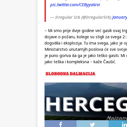
pic.twitter.com/CEByyakrvi
— Irregular Srb (@IrregularSrb)
January
– Mi smo prije dvije godine već gasili ovaj t
dojave o požaru, kolege su stigli za svega 
dogodila i eksplozija. Tu ima svega, jako je
Ministarstvo unutarnjih poslova će sve svoje
je puno goriva da ga je jako teško gasiti. Mi 
jako teška i kompleksna – kaže Čaušić.