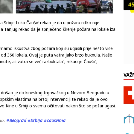
a Srbije Luka Čaušić rekao je da u požaru nitko nije
za Tanjug rekao da je spriječeno širenje požara na lokale iza
Imamo iskustva zbog požara koji su ugasili prije nešto više
 od 360 lokala. Ovaj je puta vatra jako brzo buknula. Naše
minute, ali vatra se već razbuktala”, rekao je Čaušić,
VAŽ
ng došao je do kineskog trgovačkog u Novom Beogradu u
 srpskim vlastima na brzoj intervenciji te rekao da je ovo
o Kine u Srbiji o svemu očitovati nakon što se požar ugasi.
ina.
#Beograd
#Srbija
#caosvima