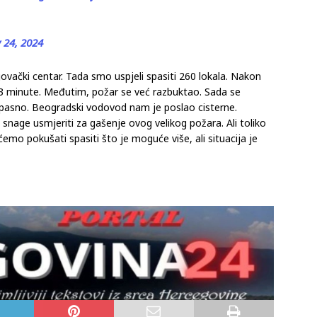
 24, 2024
rgovački centar. Tada smo uspjeli spasiti 260 lokala. Nakon
2-3 minute. Međutim, požar se već razbuktao. Sada se
 opasno. Beogradski vodovod nam je poslao cisterne.
 snage usmjeriti za gašenje ovog velikog požara. Ali toliko
ćemo pokušati spasiti što je moguće više, ali situacija je