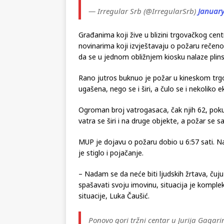
— Irregular Srb (@IrregularSrb)
January
Građanima koji žive u blizini trgovačkog centr
novinarima koji izvještavaju o požaru rečeno
da se u jednom obližnjem kiosku nalaze plinsk
Rano jutros buknuo je požar u kineskom trg
ugašena, nego se i širi, a čulo se i nekoliko ek
Ogroman broj vatrogasaca, čak njih 62, pok
vatra se širi i na druge objekte, a požar se 
MUP je dojavu o požaru dobio u 6:57 sati. N
je stiglo i pojačanje.
– Nadam se da neće biti ljudskih žrtava, čuj
spašavati svoju imovinu, situacija je komple
situacije, Luka Čaušić.
Ponovo gori tržni centar u Jurija Gagar