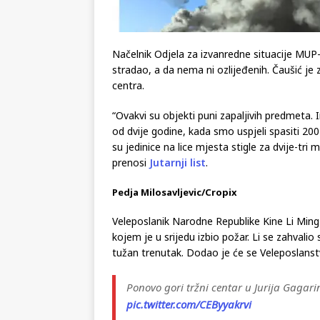
Načelnik Odjela za izvanredne situacije MUP-
stradao, a da nema ni ozlijeđenih. Čaušić je 
centra.
“Ovakvi su objekti puni zapaljivih predmeta. 
od dvije godine, kada smo uspjeli spasiti 200
su jedinice na lice mjesta stigle za dvije-tri 
prenosi
Jutarnji list
.
Pedja Milosavljevic/Cropix
Veleposlanik Narodne Republike Kine Li Mi
kojem je u srijedu izbio požar. Li se zahvalio
tužan trenutak. Dodao je će se Veleposlanstv
Ponovo gori tržni centar u Jurija Gagar
pic.twitter.com/CEByyakrvi