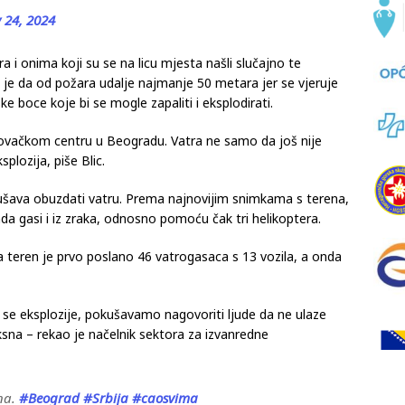
 24, 2024
a i onima koji su se na licu mjesta našli slučajno te
 je da od požara udalje najmanje 50 metara jer se vjeruje
e boce koje bi se mogle zapaliti i eksplodirati.
ovačkom centru u Beogradu. Vatra ne samo da još nije
splozija, piše Blic.
ušava obuzdati vatru. Prema najnovijim snimkama s terena,
sada gasi i iz zraka, odnosno pomoću čak tri helikoptera.
a teren je prvo poslano 46 vatrogasaca s 13 vozila, a onda
u se eksplozije, pokušavamo nagovoriti ljude da ne ulaze
ksna – rekao je načelnik sektora za izvanredne
ina.
#Beograd
#Srbija
#caosvima