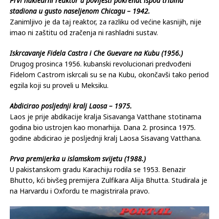
Prvi nuklearni reaktor u povijesti pokrenut ispod tribina
stadiona u gusto naseljenom Chicagu – 1942.
Zanimljivo je da taj reaktor, za razliku od većine kasnijih, nije
imao ni zaštitu od zračenja ni rashladni sustav.
Iskrcavanje Fidela Castra i Che Guevare na Kubu (1956.)
Drugog prosinca 1956. kubanski revolucionari predvođeni
Fidelom Castrom iskrcali su se na Kubu, okončavši tako period
egzila koji su proveli u Meksiku.
Abdicirao posljednji kralj Laosa – 1975.
Laos je prije abdikacije kralja Sisavanga Vatthane stotinama
godina bio ustrojen kao monarhija. Dana 2. prosinca 1975.
godine abdicirao je posljednji kralj Laosa Sisavang Vatthana.
Prva premijerka u islamskom svijetu (1988.)
U pakistanskom gradu Karachiju rodila se 1953. Benazir
Bhutto, kći bivšeg premijera Zulfikara Alija Bhutta. Studirala je
na Harvardu i Oxfordu te magistrirala pravo.