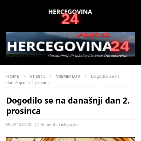
HOME
VIJESTI
VREMEPLOV
Dogodilo se na
današnji dan 2. prosinca
Dogodilo se na današnji dan 2.
prosinca
02.12.2022
Komentari isključeni