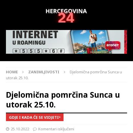
HOME
ZANIMLJIVOSTI
Djelomična pomrčina Sunca u
utorak 25.10.
Djelomična pomrčina Sunca u
utorak 25.10.
GDJE I KADA ĆE SE VIDJETI⁸
25.10.2022
Komentari isključeni