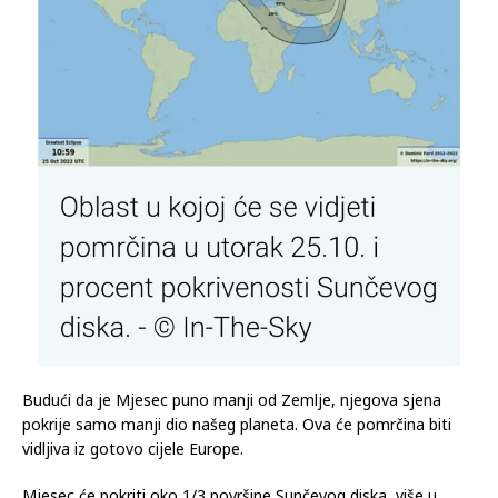
Budući da je Mjesec puno manji od Zemlje, njegova sjena
pokrije samo manji dio našeg planeta. Ova će pomrčina biti
vidljiva iz gotovo cijele Europe.
Mjesec će pokriti oko 1/3 površine Sunčevog diska, više u