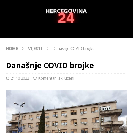
HOME
VIJESTI
Današnje COVID brojke
Današnje COVID brojke
21.10.2022
Komentari isključeni