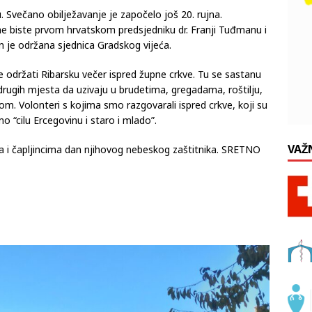
. Svečano obilježavanje je započelo još 20. rujna.
e biste prvom hrvatskom predsjedniku dr. Franji Tuđmanu i
an je održana sjednica Gradskog vijeća.
e održati Ribarsku večer ispred župne crkve. Tu se sastanu
iz drugih mjesta da uzivaju u brudetima, gregadama, roštilju,
. Volonteri s kojima smo razgovarali ispred crkve, koji su
o “cilu Ercegovinu i staro i mlado”.
VAŽ
ma i čapljincima dan njihovog nebeskog zaštitnika. SRETNO