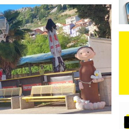
sti
Komentari isključeni
e: Vozači satima čekaju, dok se drugi ubacuju sa strane
VIJESTI
n, 29. srpnja 2018, preminuo je glazbeni genij Oliver Dragojević
 iz Međugorja; ‘Slobodna Dalmacija‘ u posjedu dramatične
karca u polju kod granice!
CRNA KRONIKA
kog vala. Svježije u petak. Negdje stižu i pljuskovi.
VRIJEME