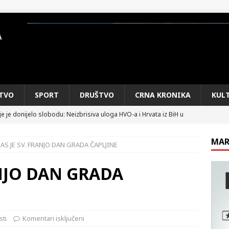
TVO
SPORT
DRUŠTVO
CRNA KRONIKA
KUL
e je donijelo slobodu: Neizbrisiva uloga HVO-a i Hrvata iz BiH u
SKI RAT
MAR
AS JE SV. FRANJO DAN GRADA ČAPLJINE
pobjede: Večer u kojoj Knin, iseljena i domovinska Hrvatska dišu
DOMOVINSKI RAT
ANJO DAN GRADA
d iz sažetka dnevnih događaja za protekli vikend
CRNA