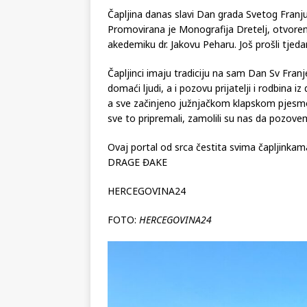
04. listopada
Čapljina danas slavi Dan grada Svetog Franju
Promovirana je Monografija Dretelj, otvoren
akedemiku dr. Jakovu Peharu. Još prošli tjed
Čapljinci imaju tradiciju na sam Dan Sv Franj
domaći ljudi, a i pozovu prijatelji i rodbina 
a sve začinjeno južnjačkom klapskom pjesmom
sve to pripremali, zamolili su nas da pozovem
Ovaj portal od srca čestita svima čapljinka
DRAGE ĐAKE
HERCEGOVINA24
FOTO:
HERCEGOVINA24