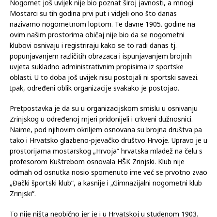
Nogomet još uvijek nije bio poznat široj javnosti, a mnogi
Mostarci su tih godina prvi put i vidjeli ono što danas
nazivamo nogometnom loptom. Te davne 1905. godine na
ovim našim prostorima običaj nije bio da se nogometni
klubovi osnivaju i registriraju kako se to radi danas tj.
popunjavanjem različitih obrazaca i ispunjavanjem brojnih
uvjeta sukladno administrativnim propisima iz sportske
oblasti. U to doba još uvijek nisu postojali ni sportski savezi.
Ipak, određeni oblik organizacije svakako je postojao.
Pretpostavka je da su u organizacijskom smislu u osnivanju
Zrinjskog u određenoj mjeri pridonijeli i crkveni dužnosnici.
Naime, pod njihovim okriljem osnovana su brojna društva pa
tako i Hrvatsko glazbeno-pjevačko društvo Hrvoje. Upravo je u
prostorijama mostarskog „Hrvoja” hrvatska mladež na čelu s
profesorom Kuštrebom osnovala HŠK Zrinjski. Klub nije
odmah od osnutka nosio spomenuto ime već se prvotno zvao
„Đački športski klub”, a kasnije i „Gimnazijalni nogometni klub
Zrinjski”.
To nije ništa neobično jer je i u Hrvatskoj u studenom 1903.