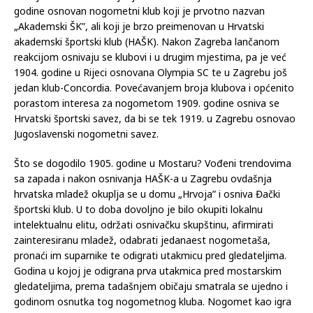
godine osnovan nogometni klub koji je prvotno nazvan
„Akademski ŠK”, ali koji je brzo preimenovan u Hrvatski
akademski športski klub (HAŠK). Nakon Zagreba lančanom
reakcijom osnivaju se klubovi i u drugim mjestima, pa je već
1904. godine u Rijeci osnovana Olympia SC te u Zagrebu još
jedan klub-Concordia. Povećavanjem broja klubova i općenito
porastom interesa za nogometom 1909. godine osniva se
Hrvatski športski savez, da bi se tek 1919. u Zagrebu osnovao
Jugoslavenski nogometni savez.
Što se dogodilo 1905. godine u Mostaru? Vođeni trendovima
sa zapada i nakon osnivanja HAŠK-a u Zagrebu ovdašnja
hrvatska mladež okuplja se u domu „Hrvoja” i osniva Đački
športski klub. U to doba dovoljno je bilo okupiti lokalnu
intelektualnu elitu, održati osnivačku skupštinu, afirmirati
zainteresiranu mladež, odabrati jedanaest nogometaša,
pronaći im suparnike te odigrati utakmicu pred gledateljima.
Godina u kojoj je odigrana prva utakmica pred mostarskim
gledateljima, prema tadašnjem običaju smatrala se ujedno i
godinom osnutka tog nogometnog kluba. Nogomet kao igra