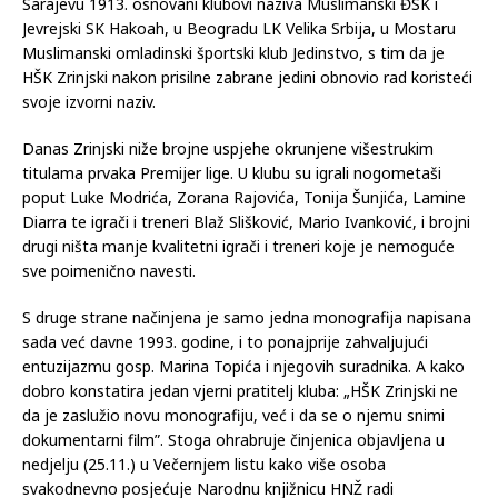
Sarajevu 1913. osnovani klubovi naziva Muslimanski ĐSK i
Jevrejski SK Hakoah, u Beogradu LK Velika Srbija, u Mostaru
Muslimanski omladinski športski klub Jedinstvo, s tim da je
HŠK Zrinjski nakon prisilne zabrane jedini obnovio rad koristeći
svoje izvorni naziv.
Danas Zrinjski niže brojne uspjehe okrunjene višestrukim
titulama prvaka Premijer lige. U klubu su igrali nogometaši
poput Luke Modrića, Zorana Rajovića, Tonija Šunjića, Lamine
Diarra te igrači i treneri Blaž Slišković, Mario Ivanković, i brojni
drugi ništa manje kvalitetni igrači i treneri koje je nemoguće
sve poimenično navesti.
S druge strane načinjena je samo jedna monografija napisana
sada već davne 1993. godine, i to ponajprije zahvaljujući
entuzijazmu gosp. Marina Topića i njegovih suradnika. A kako
dobro konstatira jedan vjerni pratitelj kluba: „HŠK Zrinjski ne
da je zaslužio novu monografiju, već i da se o njemu snimi
dokumentarni film”. Stoga ohrabruje činjenica objavljena u
nedjelju (25.11.) u Večernjem listu kako više osoba
svakodnevno posjećuje Narodnu knjižnicu HNŽ radi