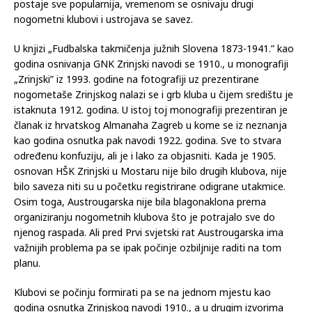
postaje sve popularnija, vremenom se osnivaju drugi
nogometni klubovi i ustrojava se savez.
U knjizi „Fudbalska takmičenja južnih Slovena 1873-1941.” kao
godina osnivanja GNK Zrinjski navodi se 1910., u monografiji
„Zrinjski” iz 1993. godine na fotografiji uz prezentirane
nogometaše Zrinjskog nalazi se i grb kluba u čijem središtu je
istaknuta 1912. godina. U istoj toj monografiji prezentiran je
članak iz hrvatskog Almanaha Zagreb u kome se iz neznanja
kao godina osnutka pak navodi 1922. godina. Sve to stvara
određenu konfuziju, ali je i lako za objasniti. Kada je 1905.
osnovan HŠK Zrinjski u Mostaru nije bilo drugih klubova, nije
bilo saveza niti su u početku registrirane odigrane utakmice.
Osim toga, Austrougarska nije bila blagonaklona prema
organiziranju nogometnih klubova što je potrajalo sve do
njenog raspada. Ali pred Prvi svjetski rat Austrougarska ima
važnijih problema pa se ipak počinje ozbiljnije raditi na tom
planu.
Klubovi se počinju formirati pa se na jednom mjestu kao
godina osnutka Zrinjskog navodi 1910., a u drugim izvorima