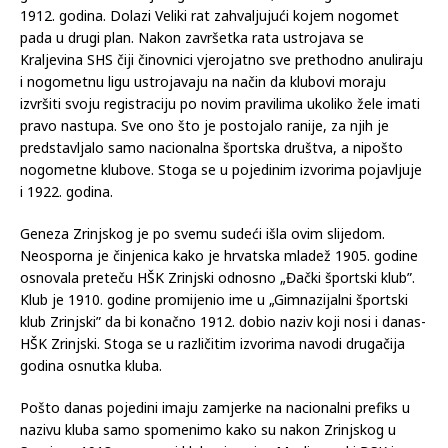
1912. godina. Dolazi Veliki rat zahvaljujući kojem nogomet
pada u drugi plan. Nakon završetka rata ustrojava se
Kraljevina SHS čiji činovnici vjerojatno sve prethodno anuliraju
i nogometnu ligu ustrojavaju na način da klubovi moraju
izvršiti svoju registraciju po novim pravilima ukoliko žele imati
pravo nastupa. Sve ono što je postojalo ranije, za njih je
predstavljalo samo nacionalna športska društva, a nipošto
nogometne klubove. Stoga se u pojedinim izvorima pojavljuje
i 1922. godina.
Geneza Zrinjskog je po svemu sudeći išla ovim slijedom.
Neosporna je činjenica kako je hrvatska mladež 1905. godine
osnovala preteču HŠK Zrinjski odnosno „Đački športski klub”.
Klub je 1910. godine promijenio ime u „Gimnazijalni športski
klub Zrinjski” da bi konačno 1912. dobio naziv koji nosi i danas-
HŠK Zrinjski. Stoga se u različitim izvorima navodi drugačija
godina osnutka kluba.
Pošto danas pojedini imaju zamjerke na nacionalni prefiks u
nazivu kluba samo spomenimo kako su nakon Zrinjskog u