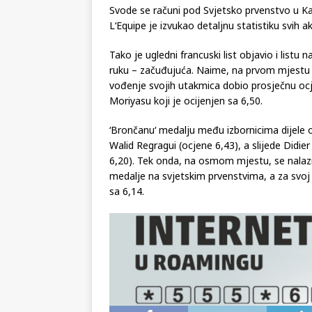
Svode se računi pod Svjetsko prvenstvo u Kat
L‘Equipe je izvukao detaljnu statistiku svih 
Tako je ugledni francuski list objavio i listu
ruku – začuđujuća. Naime, na prvom mjestu se
vođenje svojih utakmica dobio prosječnu oc
Moriyasu koji je ocijenjen sa 6,50.
‘Brončanu‘ medalju među izbornicima dijele 
Walid Regragui (ocjene 6,43), a slijede Didi
6,20). Tek onda, na osmom mjestu, se nalazi
medalje na svjetskim prvenstvima, a za svoj
sa 6,14.