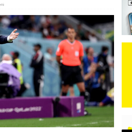
eni
e: Vozači satima čekaju, dok se drugi ubacuju sa strane
VIJESTI
n, 29. srpnja 2018, preminuo je glazbeni genij Oliver Dragojević
čar o Oluji: Hrvati imaju što slaviti, dobili su ono što im povijesno