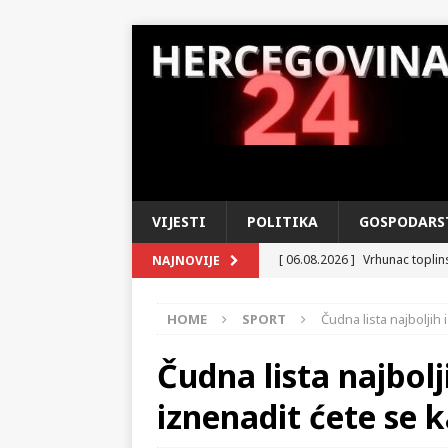
VIJESTI
POLITIKA
GOSPODARS
[ 06.08.2026 ]
Vrhunac toplins
NAJNOVIJE
[ 05.08.2026 ]
Zajedništvo koj
HOME
SPORT
Čudna lista najboljih 
Operaciji »Oluja«
DOMOVIN
[ 04.08.2026 ]
U susret Danu 
Čudna lista najbolj
u tihom ponosu i iščekivanju
iznenadit ćete se k
[ 03.08.2026 ]
MUP HNŽ – Izvo