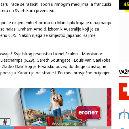
aru, rade se različiti izbori u mnogim medijima, a francuski
aktera na Svjetskom prvenstvu.
 najbolje ocijenjenih izbornika na Mundijalu koja je u najmanju
 nalazi Graham Arnold, izbornik Australije koji je za
jenu 6,75. Nakon njega se smjestio Japanac Hajime
osvajač Svjetskog prvenstva Lionel Scaloni i Marokanac
er Deschamps (6,29), Gareth Southgate i Louis van Gaal (oba
 Zlatko Dalić koji je Hrvatsku odveo do druge uzastopne
VAŽ
 podvig u Kataru je od strane L‘Equipea prosječno ocijenjen