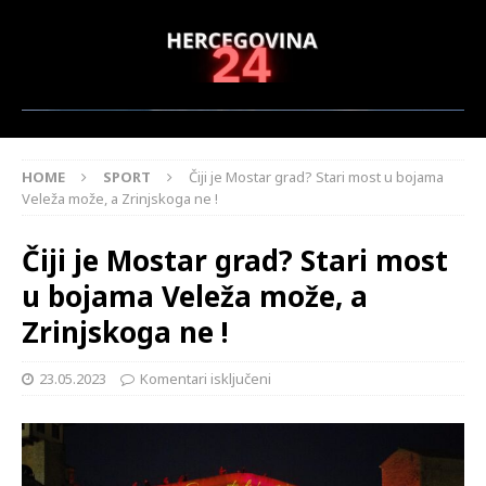
HOME
SPORT
Čiji je Mostar grad? Stari most u bojama
Veleža može, a Zrinjskoga ne !
Čiji je Mostar grad? Stari most
u bojama Veleža može, a
Zrinjskoga ne !
23.05.2023
Komentari isključeni