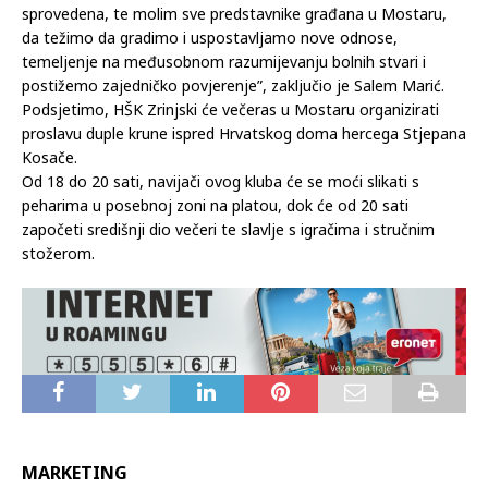
Na kraju, Marić je ponovio kako odluka o osvjetljavanju neće
biti sprovedena.
“Ova Odluka o osvjetljavanju Starog mosta neće biti
sprovedena, te molim sve predstavnike građana u Mostaru,
da težimo da gradimo i uspostavljamo nove odnose,
temeljenje na međusobnom razumijevanju bolnih stvari i
postižemo zajedničko povjerenje”, zaključio je Salem Marić.
Podsjetimo, HŠK Zrinjski će večeras u Mostaru organizirati
proslavu duple krune ispred Hrvatskog doma hercega Stjepana
Kosače.
Od 18 do 20 sati, navijači ovog kluba će se moći slikati s
peharima u posebnoj zoni na platou, dok će od 20 sati
započeti središnji dio večeri te slavlje s igračima i stručnim
stožerom.