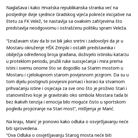
Hrvatske republikanske stranke kojima je očigledno ovo
poslužilo za provokacije i političke obračune”, ističe
predsjednik Gradskog vijeća.
Naglašava i kako Hrvatska republikanska stranka već na
posljednje dvije sjednice Gradskog vijeća pokreće inicijative na
štetu za FK Velež, te nastavlja sa ovakvim zahtjevima što
predstavlja neodgovornu i ostrašćenu politiku spram Veleža.
“Izražavam stav da bi svi bili jako sretni i zadovoljni da je u
Mostaru okruženje HŠK Zrinjski i ostalih predstavnika i
obilježja određenog broja građana, doživjelo istinsku katarzu
u proteklom periodu, pružili ruke suosjećanja i mira prema
istini i svemu onome što se dogodilo sa Starim mostom u
Mostaru i cjelokupnom starom povijesnom jezgrom. Da su u
tom dijelu postignuti povijesni pomaci i koraci ka stvarnom
prihvaćanju istine i osjećaja za sve ono što je proživio Stari i
stanovništvo koje je gravitiralo oko simbola Mostara tada bi
bez ikakvih tenzija i emocija bilo moguće čisto u sportskom
pogledu projiciranje na Stari most”, mišljenja je Marić.