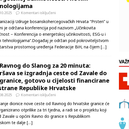
ferenciju ‘Učinkovita budućnost’ o
rgetskoj učinkovitosti i novim
nologijama
10.2025
Komentari isključeni
anizaciji Udruge bosanskohercegovačkih Hrvata “Prsten” u
ini je održana konferencija pod nazivom „Učinkovita
nost – Konferencija o energetskoj učinkovitosti, ESG-u i
 tehnologijama“.Događaj je održan pod pokroviteljstvom
tarstva prostornog uređenja Federacije BiH, na čijem
[…]
VAŽ
Ravnog do Slanog za 20 minuta:
ršava se izgradnja ceste od Zavale do
granice, gotovo u cijelosti financirane
strane Republike Hrvatske
08.2025
Komentari isključeni
anje dionice nove ceste od Ravnog do hrvatske granice će
rganizirano otprilike za tri tjedna, a radi se o projektu koji
d Zavale u općini Ravno do granice s Republikom