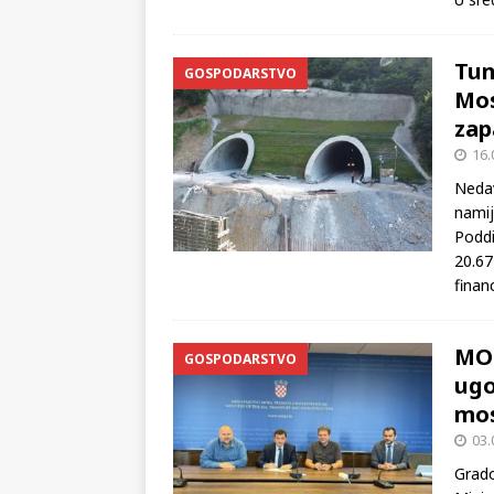
poslo
U sre
Tun
GOSPODARSTVO
Mos
zap
16.
Nedav
namij
Poddi
20.67
finan
MOS
GOSPODARSTVO
ugo
mos
03.