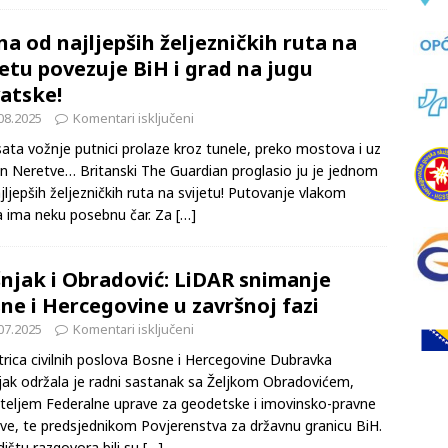
skom te dalje
[…]
na od najljepših željezničkih ruta na
jetu povezuje BiH i grad na jugu
atske!
08.2025
Komentari isključeni
 sata vožnje putnici prolaze kroz tunele, preko mostova i uz
n Neretve… Britanski The Guardian proglasio ju je jednom
jljepših željezničkih ruta na svijetu! Putovanje vlakom
a ima neku posebnu čar. Za
[…]
njak i Obradović: LiDAR snimanje
ne i Hercegovine u završnoj fazi
07.2025
Komentari isključeni
trica civilnih poslova Bosne i Hercegovine Dubravka
ak održala je radni sastanak sa Željkom Obradovićem,
teljem Federalne uprave za geodetske i imovinsko-pravne