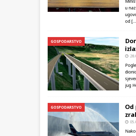
Grado
Minis
u naz
ugovo
od
[…
Don
GOSPODARSTVO
izl
28.
Pogle
dioni
sjeve
jug H
Od 
GOSPODARSTVO
zra
05.