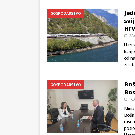
Hrvat
Jed
GOSPODARSTVO
svi
Hrv
22.
U tri
kanjo
od na
zaist
Boš
GOSPODARSTVO
Bos
16.
Minis
Bošnj
ravna