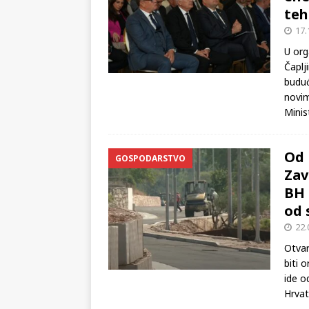
kon
ene
teh
17.
U org
Čaplj
buduć
novim
Minis
Od 
GOSPODARSTVO
Zav
BH 
od 
22.
Otvar
biti o
ide o