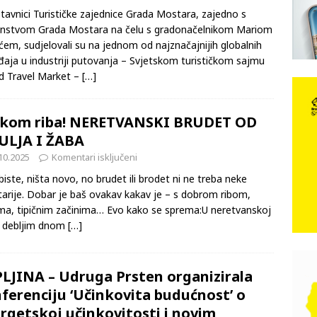
etskom turističkom sajmu u Londonu
SKI RAT
11.2025
Komentari isključeni
pobjede: Večer u kojoj Knin, iseljena i domovinska Hrvatska dišu
tavnici Turističke zajednice Grada Mostara, zajedno s
anstvom Grada Mostara na čelu s gradonačelnikom Mariom
DOMOVINSKI RAT
ćem, sudjelovali su na jednom od najznačajnijih globalnih
d iz sažetka dnevnih događaja za protekli vikend
CRNA
aja u industriji putovanja – Svjetskom turističkom sajmu
d Travel Market –
[…]
ARSA II – Ili nastavak teksta “Ud’ri na Hercegovce po zagrebački”
kom riba! NERETVANSKI BRUDET OD
ULJA I ŽABA
10.2025
Komentari isključeni
 biste, ništa novo, no brudet ili brodet ni ne treba neke
arije. Dobar je baš ovakav kakav je – s dobrom ribom,
a, tipičnim začinima… Evo kako se sprema:U neretvanskoj
s debljim dnom
[…]
LJINA – Udruga Prsten organizirala