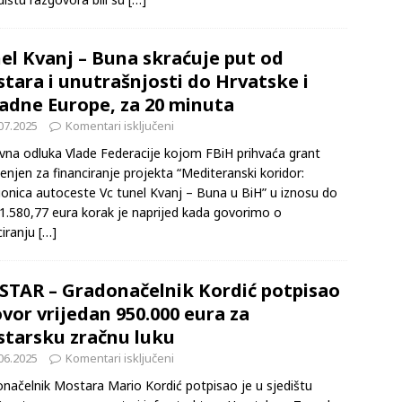
ve, te predsjednikom Povjerenstva za državnu granicu BiH.
dištu razgovora bili su
[…]
el Kvanj – Buna skraćuje put od
tara i unutrašnjosti do Hrvatske i
adne Europe, za 20 minuta
07.2025
Komentari isključeni
na odluka Vlade Federacije kojom FBiH prihvaća grant
enjen za financiranje projekta “Mediteranski koridor:
onica autoceste Vc tunel Kvanj – Buna u BiH” u iznosu do
1.580,77 eura korak je naprijed kada govorimo o
ciranju
[…]
TAR – Gradonačelnik Kordić potpisao
vor vrijedan 950.000 eura za
tarsku zračnu luku
06.2025
Komentari isključeni