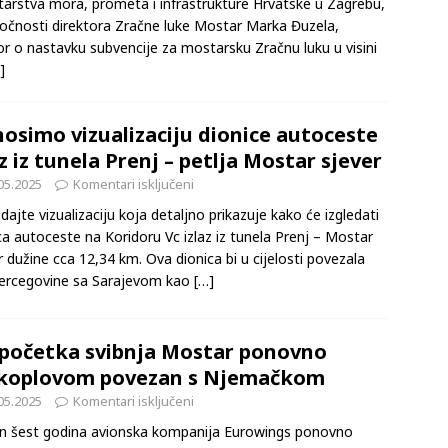
načelnik Mostara Mario Kordić potpisao je u sjedištu
tarstva mora, prometa i infrastrukture Hrvatske u Zagrebu,
očnosti direktora Zračne luke Mostar Marka Đuzela,
r o nastavku subvencije za mostarsku Zračnu luku u visini
]
osimo vizualizaciju dionice autoceste
az iz tunela Prenj – petlja Mostar sjever
05.2025
Komentari isključeni
dajte vizualizaciju koja detaljno prikazuje kako će izgledati
ca autoceste na Koridoru Vc izlaz iz tunela Prenj – Mostar
r dužine cca 12,34 km. Ova dionica bi u cijelosti povezala
ercegovine sa Sarajevom kao
[…]
početka svibnja Mostar ponovno
koplovom povezan s Njemačkom
05.2025
Komentari isključeni