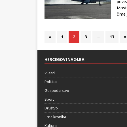
Nako
povez
Mosta
čime 
«
1
2
3
…
13
»
HERCEGOVINA24.BA
Vijesti
Politika
Gospodarstvo
Sport
Društvo
Crna kronika