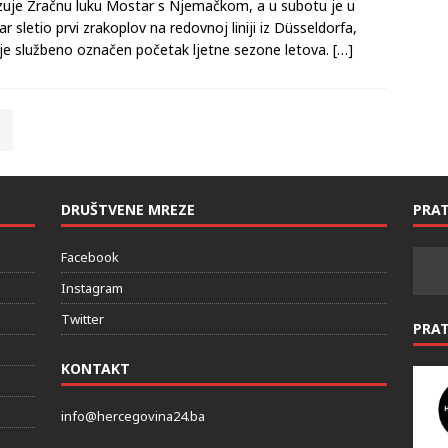
n šest godina avionska kompanija Eurowings ponovno
uje Zračnu luku Mostar s Njemačkom, a u subotu je u
r sletio prvi zrakoplov na redovnoj liniji iz Düsseldorfa,
je službeno označen početak ljetne sezone letova.
[…]
DRUŠTVENE MREZE
PRAT
Facebook
Instagram
Twitter
PRA
KONTAKT