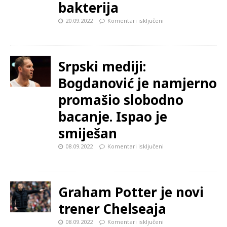
bakterija
20.09.2022
Komentari isključeni
Srpski mediji:
Bogdanović je namjerno
promašio slobodno
bacanje. Ispao je
smiješan
08.09.2022
Komentari isključeni
Graham Potter je novi
trener Chelseaja
08.09.2022
Komentari isključeni