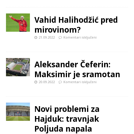
Vahid Halihodžić pred
mirovinom?
21.09.2022
Komentari isključeni
Aleksander Čeferin:
Maksimir je sramotan
20.09.2022
Komentari isključeni
Novi problemi za
Hajduk: travnjak
Poljuda napala