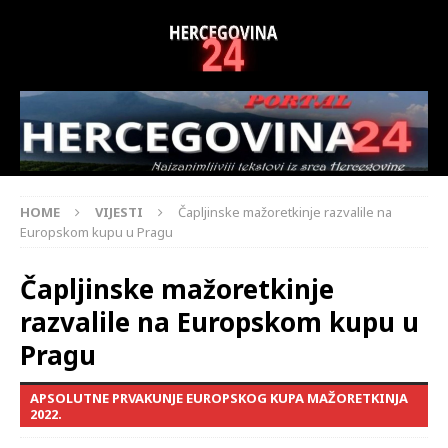
HOME
VIJESTI
Čapljinske mažoretkinje razvalile na
Europskom kupu u Pragu
Čapljinske mažoretkinje
razvalile na Europskom kupu u
Pragu
APSOLUTNE PRVAKUNJE EUROPSKOG KUPA MAŽORETKINJA
2022.