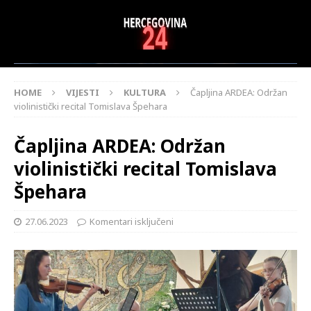
HOME
VIJESTI
KULTURA
Čapljina ARDEA: Održan
violinistički recital Tomislava Špehara
Čapljina ARDEA: Održan
violinistički recital Tomislava
Špehara
27.06.2023
Komentari isključeni