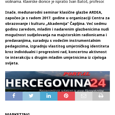
Na programu su se našla djela Johanna Sebastiana Bacha,
Eugène-Auguste Ysaÿea i Maurice Ravela, a gošće večeri su
bile polaznice Masterclassa Maja Nakić i Ana Barbarić na
violinama. Klavirske dionice je ispratio Ivan Batoš, profesor.
Inače
,
međunarodni seminar klasične glazbe ARDEA,
započeo je s radom 2017. godine u organizaciji Centra za
obrazovanje i kulturu „Akademija” Čapljina. Već sedmu
godinu zaredom, mladim i nadarenim glazbenicima nudi
mogućnost sudjelovanja na majstorskim radionicama i
predavanjima, suradnju s vodećim instrumentalnim
pedagozima, izgradnju vlastitog umjetničkog identiteta
kroz individualni i progresivni rad, koncertnu aktivnost
te interakciju s drugim mladim umjetnicima iz cijeloga
svijeta.