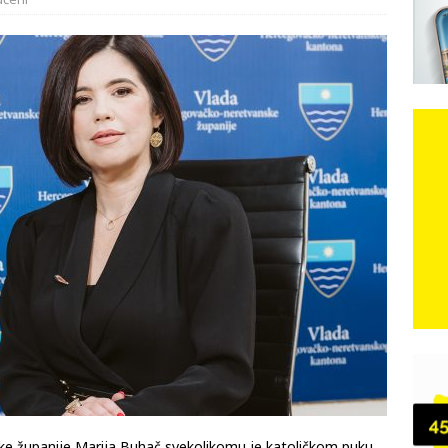
e: Vozači satima čekaju, dok se drugi ubacuju sa strane
VIJESTI
učeni
n, 29. srpnja 2018, preminuo je glazbeni genij Oliver Dragojević
 iz Međugorja; ‘Slobodna Dalmacija‘ u posjedu dramatične
karca u polju kod granice!
CRNA KRONIKA
kog vala. Svježije u petak. Negdje stižu i pljuskovi.
VRIJEME