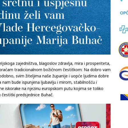
jskoga zajedništva, blagoslov zdravlja, mira i prosperiteta,
braćam tradicionalnom božićnom čestitkom: Na dobro vam
dobno, svim žiteljima naše županije i uopće ljudima dobre
a nam bude ispunjena ljubavlju i mirom, stabilnošću i
e iskorake na njezinu europskom putu kojima se toliko
 čestitki predsjednice Buhač.