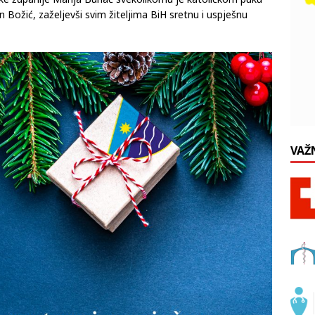
e županije Marija Buhač svekolikomu je katoličkom puku
n Božić, zaželjevši svim žiteljima BiH sretnu i uspješnu
VAŽ