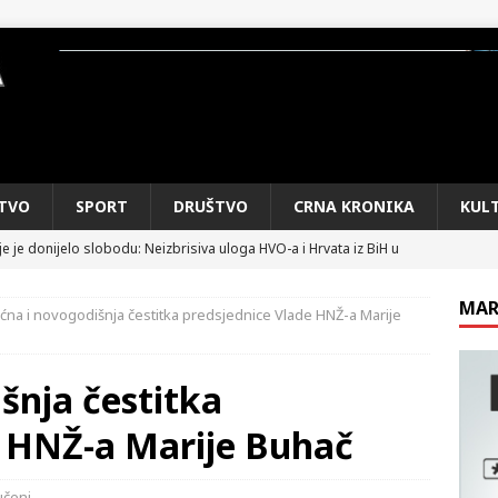
TVO
SPORT
DRUŠTVO
CRNA KRONIKA
KUL
e je donijelo slobodu: Neizbrisiva uloga HVO-a i Hrvata iz BiH u
SKI RAT
MAR
ćna i novogodišnja čestitka predsjednice Vlade HNŽ-a Marije
pobjede: Večer u kojoj Knin, iseljena i domovinska Hrvatska dišu
DOMOVINSKI RAT
šnja čestitka
d iz sažetka dnevnih događaja za protekli vikend
CRNA
e HNŽ-a Marije Buhač