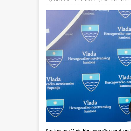
[ 02.08.2026 ]
GP Gabela Polj
24.12.2025
Društvo
Komentari isklj
[ 29.07.2026 ]
Na današnji da
(video)
KULTURA
[ 28.07.2026 ]
Uhićen napadač
snimke potjere i hvatanja muš
[ 06.08.2026 ]
Vrhunac toplins