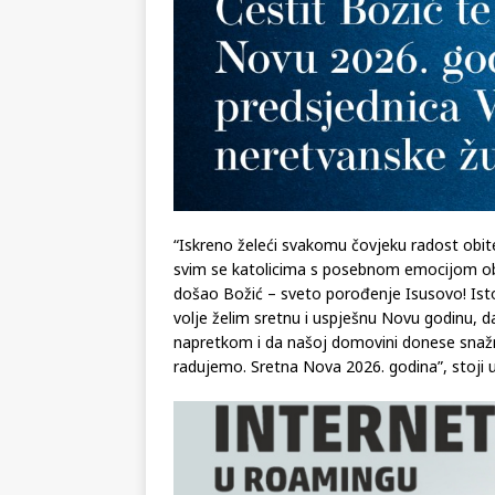
“Iskreno želeći svakomu čovjeku radost obitel
svim se katolicima s posebnom emocijom o
došao Božić – sveto porođenje Isusovo! Isto
volje želim sretnu i uspješnu Novu godinu, d
napretkom i da našoj domovini donese snažn
radujemo. Sretna Nova 2026. godina”, stoji u