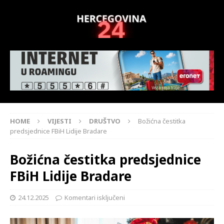
HOME
VIJESTI
DRUŠTVO
Božićna čestitka
predsjednice FBiH Lidije Bradare
Božićna čestitka predsjednice
FBiH Lidije Bradare
24.12.2025
Komentari isključeni