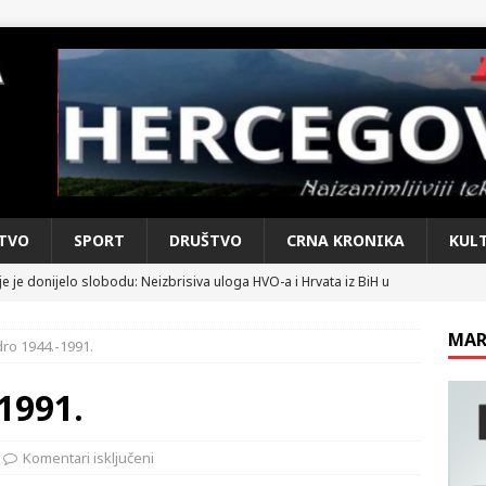
TVO
SPORT
DRUŠTVO
CRNA KRONIKA
KUL
e je donijelo slobodu: Neizbrisiva uloga HVO-a i Hrvata iz BiH u
SKI RAT
MAR
ro 1944.-1991.
pobjede: Večer u kojoj Knin, iseljena i domovinska Hrvatska dišu
DOMOVINSKI RAT
1991.
d iz sažetka dnevnih događaja za protekli vikend
CRNA
Komentari isključeni