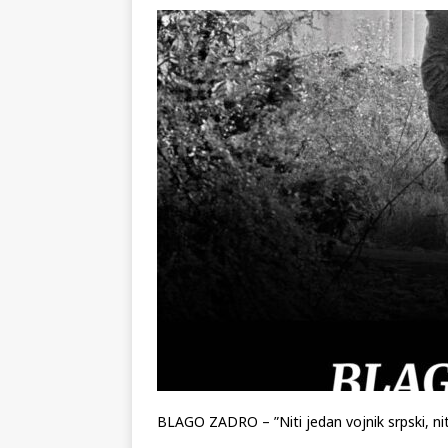
[ 02.08.2026 ]
GP Gabela Polj
[ 29.07.2026 ]
Na današnji da
(video)
KULTURA
[ 28.07.2026 ]
Uhićen napadač
snimke potjere i hvatanja muš
[ 06.08.2026 ]
Vrhunac toplins
BLAGO ZADRO – ”Niti jedan vojnik srpski, nit