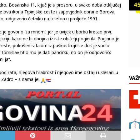
o, Bosanska 11, ključ je u prozoru, u svako doba otključaj
o je ova ikona Trpinjske ceste i zapovjednik obrane Borova
ro, odgovorio četniku na telefon u proljeće 1991.
 je govorio ‘za mnom’, jer je uvijek u borbu kretao prvi.
ciju kako ne bi obojica iz iste obitelji poginula. Poginuo je
 ceste, pokošen rafalom iz puškostrojnice dok je vodio
 Tomislav htio mu je dati pancirku, no on je odgovorio:
i ja”.
g rata, njegova hrabrost i njegovo ime ostaju uklesani u
VAŽ
go Zadro – s nama je!