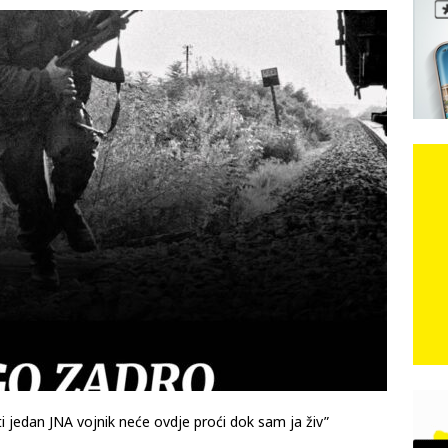
e: Vozači satima čekaju, dok se drugi ubacuju sa strane
VIJESTI
n, 29. srpnja 2018, preminuo je glazbeni genij Oliver Dragojević
 iz Međugorja; ‘Slobodna Dalmacija‘ u posjedu dramatične
karca u polju kod granice!
CRNA KRONIKA
kog vala. Svježije u petak. Negdje stižu i pljuskovi.
VRIJEME
i jedan JNA vojnik neće ovdje proći dok sam ja živ”