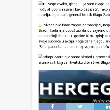
”Nego ovako, gledaj … Ja sam Blago Zadr
i uđi, ali dobro razmisli kako ćeš izaći”. Tak
naselja, legendarni general-bojnik Blago Zad
Nikada nije imao zapovijed ‘naprijed’, nego
Braći nikada nije dopuštao da idu zajedno u ak
na današnji dan 1991. godine blizu Trpinjske
svoje suborce u akciju. Toga dana njegov sin
“Sine, pancirku ne nose moji vojnici, pa neću n
Blago Zadro nije samo simbol Domovinsko
srcima svih koji za Hrvatsku dišu i žive. Bla