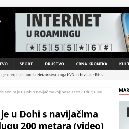
TVO
SPORT
DRUŠTVO
CRNA KRONIKA
KUL
e je donijelo slobodu: Neizbrisiva uloga HVO-a i Hrvata iz BiH u
SKI RAT
MAR
dsjednica je u Dohi s navijačima koji nose zastavu dugu 200
pobjede: Večer u kojoj Knin, iseljena i domovinska Hrvatska dišu
DOMOVINSKI RAT
 je u Dohi s navijačima
d iz sažetka dnevnih događaja za protekli vikend
CRNA
dugu 200 metara (video)