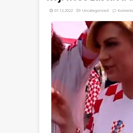
[ 02.08.2026 ]
GP Gabela Polj
01.12.2022
Uncategorized
Komentar
[ 29.07.2026 ]
Na današnji da
(video)
KULTURA
[ 28.07.2026 ]
Uhićen napadač
snimke potjere i hvatanja muš
[ 06.08.2026 ]
Vrhunac toplins