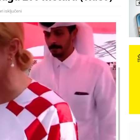
e: Vozači satima čekaju, dok se drugi ubacuju sa strane
VIJESTI
i isključeni
n, 29. srpnja 2018, preminuo je glazbeni genij Oliver Dragojević
 iz Međugorja; ‘Slobodna Dalmacija‘ u posjedu dramatične
karca u polju kod granice!
CRNA KRONIKA
kog vala. Svježije u petak. Negdje stižu i pljuskovi.
VRIJEME