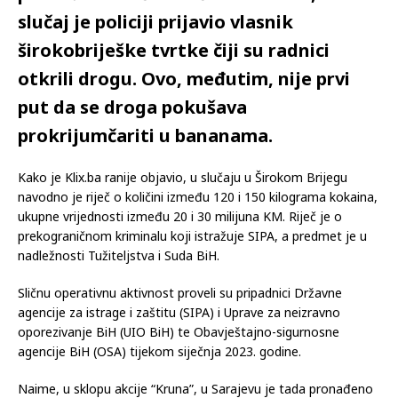
slučaj je policiji prijavio vlasnik
širokobriješke tvrtke čiji su radnici
otkrili drogu. Ovo, međutim, nije prvi
put da se droga pokušava
prokrijumčariti u bananama.
Kako je Klix.ba ranije objavio, u slučaju u Širokom Brijegu
navodno je riječ o količini između 120 i 150 kilograma kokaina,
ukupne vrijednosti između 20 i 30 milijuna KM. Riječ je o
prekograničnom kriminalu koji istražuje SIPA, a predmet je u
nadležnosti Tužiteljstva i Suda BiH.
Sličnu operativnu aktivnost proveli su pripadnici Državne
agencije za istrage i zaštitu (SIPA) i Uprave za neizravno
oporezivanje BiH (UIO BiH) te Obavještajno-sigurnosne
agencije BiH (OSA) tijekom siječnja 2023. godine.
Naime, u sklopu akcije “Kruna”, u Sarajevu je tada pronađeno