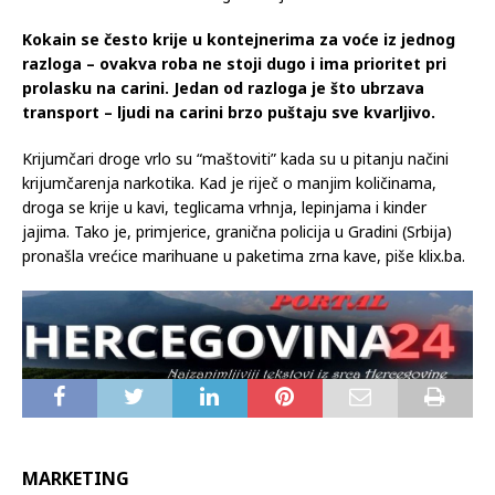
Kokain se često krije u kontejnerima za voće iz jednog
razloga – ovakva roba ne stoji dugo i ima prioritet pri
prolasku na carini. Jedan od razloga je što ubrzava
transport – ljudi na carini brzo puštaju sve kvarljivo.
Krijumčari droge vrlo su “maštoviti” kada su u pitanju načini
krijumčarenja narkotika. Kad je riječ o manjim količinama,
droga se krije u kavi, teglicama vrhnja, lepinjama i kinder
jajima. Tako je, primjerice, granična policija u Gradini (Srbija)
pronašla vrećice marihuane u paketima zrna kave, piše klix.ba.
MARKETING