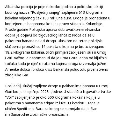
Albanska policija je prije nekoliko godina u policijskoj akciji
kodnog naziva “Posljednji snijeg” zaplijenila 613 kilograma
kokaina vrijednog čak 180 milijuna eura. Droga je pronađena u
kontejneru s bananama koji je upravo stigao iz Kolumbije.
Prošle godine Policijska uprava dubrovačko-neretvanska
dobila je dojavu od trgovačkog lanca iz Ploča da se u
paketima banana nalazi droga. Ulaskom na teren policijski
službenici pronašli su 16 paketa u kojima je bruto izvagano
18,2 kilograma kokaina. Slični primjeri zabilježeni su i u Crnoj
Gori. Važno je napomenuti da je Crna Gora jedna od ključnih
točaka kada je riječ o rutama kojima droga iz zemalja Južne
Amerike dolazi i prolazi kroz Balkanski poluotok, prvenstveno
zbog luke Bar.
Posljednji slučaj zapljene droge u pakiranjima banana u Crnoj
Gori bio je u siječnju 2023. godine. U skladištu trgovačke tvrtke
“Voli” zaplijenjeno je oko 500 kilograma kokaina koji je u
paketima s bananama stigao iz luke u Ekvadoru. Tada je
uhićen špediter iz Bara za kojeg se sumnjalo da je član
međunarodne zločinačke organizacije.