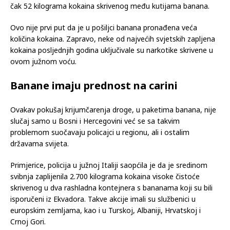
čak 52 kilograma kokaina skrivenog među kutijama banana.
Ovo nije prvi put da je u pošiljci banana pronađena veća
količina kokaina. Zapravo, neke od najvećih svjetskih zapljena
kokaina posljednjih godina uključivale su narkotike skrivene u
ovom južnom voću.
Banane imaju prednost na carini
Ovakav pokušaj krijumčarenja droge, u paketima banana, nije
slučaj samo u Bosni i Hercegovini već se sa takvim
problemom suočavaju policajci u regionu, ali i ostalim
državama svijeta.
Primjerice, policija u južnoj Italiji saopćila je da je sredinom
svibnja zaplijenila 2.700 kilograma kokaina visoke čistoće
skrivenog u dva rashladna kontejnera s bananama koji su bili
isporučeni iz Ekvadora. Takve akcije imali su službenici u
europskim zemljama, kao i u Turskoj, Albaniji, Hrvatskoj i
Crnoj Gori.