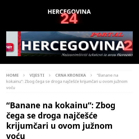
HOME
VIJESTI
CRNA KRONIKA
“Banane na
kokainu”: Zbog čega se droga najčešće krijumčari u ovom južnom
voću
“Banane na kokainu”: Zbog
čega se droga najčešće
krijumčari u ovom južnom
voću