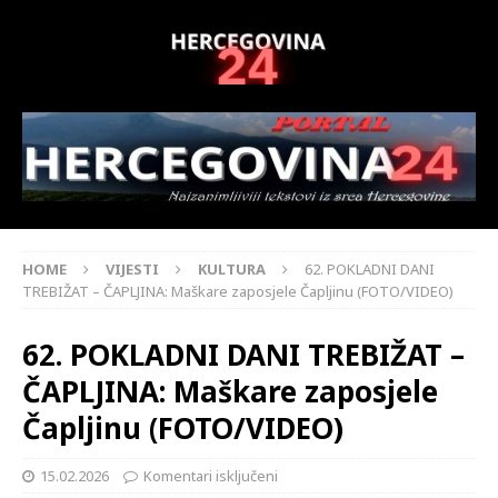
HOME
VIJESTI
KULTURA
62. POKLADNI DANI
TREBIŽAT – ČAPLJINA: Maškare zaposjele Čapljinu (FOTO/VIDEO)
62. POKLADNI DANI TREBIŽAT –
ČAPLJINA: Maškare zaposjele
Čapljinu (FOTO/VIDEO)
15.02.2026
Komentari isključeni