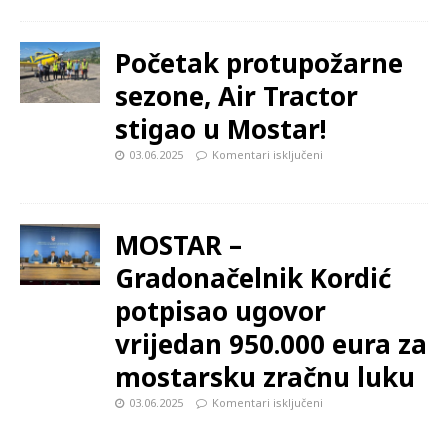
Početak protupožarne
sezone, Air Tractor
stigao u Mostar!
03.06.2025
Komentari isključeni
MOSTAR –
Gradonačelnik Kordić
potpisao ugovor
vrijedan 950.000 eura za
mostarsku zračnu luku
03.06.2025
Komentari isključeni