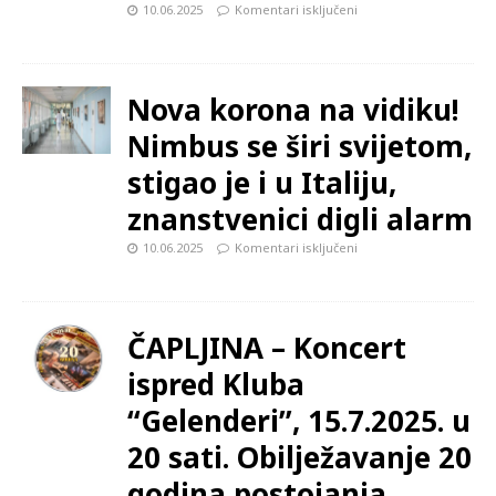
10.06.2025
Komentari isključeni
Nova korona na vidiku!
Nimbus se širi svijetom,
stigao je i u Italiju,
znanstvenici digli alarm
10.06.2025
Komentari isključeni
ČAPLJINA – Koncert
ispred Kluba
“Gelenderi”, 15.7.2025. u
20 sati. Obilježavanje 20
godina postojanja