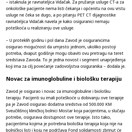
– istaknula je ravnateljica Vidačak. Za pružanje usluge CT-a za
onkološke pacijente nema listi čekanja i općenitu na ovu vrstu
usluge ne čeka se dugo, a po pitanju PET CT dijagnostike
ravnateljica Vidačak navela je kako osiguranici nemaju
poteškoća u realiziranju ove usluge.
– U proteklih godinu i pol dana Zavod je osiguranicima
osigurao mogućnost da umjesto jednom, ukoliko postoji
potreba, dvaput godišnje mogu obaviti ovu pretragu na teret
sredstava Zavoda. To je jedna novost i segment unaprjeđenja
koji ima za cilj povećanje zadovoljstva osiguranika – dodala je.
Novac za imunoglobuline i biološku terapiju
Zavod je osigurao i novac za imunoglobuline i biološku
terapiju. Pacijenti su imali poteškoće u dobivanju ove terapije
pa je Zavod osigurao dodatna sredstva od 500.000 KM
Sveučilišnoj kliničkoj bolnici Mostar koja pacijentima, u slučaju
potrebe, osigurava dostupnost ove terapije. Isto tako,
pacijentima kojima je potrebna biološka terapija koja nije na
bolničkoj listi i koju ne podržava Fond solidarnosti zbrinut će