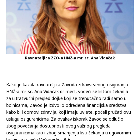
Ravnateljica ZZO-a HNŽ-a mr. sc. Ana Vidačak
Kako je kazala ravnateljica Zavoda zdravstvenog osiguranja
HNŽ-a mr. sc. Ana Vidačak dr. med., vodeći se listom čekanja
za ultrazvučni pregled dojke koji se trenutačno radi samo u
bolnicama, Zavod je izdvojio određena financijska sredstva
kako bi i domovi zdravlja, koji imaju uvjete, počeli pružati ovu
uslugu osiguranicima. Za ovakav iskorak Zavod se odlučio
zbog povećanja dostupnosti ovog važnog pregleda
osiguranicima kao i zbog smanjenja listi čekanja u ugovornim
bolnicama, piše Večernji list BiH.