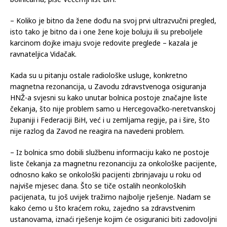
– Koliko je bitno da žene dođu na svoj prvi ultrazvučni pregled,
isto tako je bitno da i one žene koje boluju ili su preboljele
karcinom dojke imaju svoje redovite preglede – kazala je
ravnateljica Vidačak.
Kada su u pitanju ostale radiološke usluge, konkretno
magnetna rezonancija, u Zavodu zdravstvenoga osiguranja
HNŽ-a svjesni su kako unutar bolnica postoje značajne liste
čekanja, što nije problem samo u Hercegovačko-neretvanskoj
županiji i Federaciji BiH, već i u zemljama regije, pa i šire, što
nije razlog da Zavod ne reagira na navedeni problem.
– Iz bolnica smo dobili službenu informaciju kako ne postoje
liste čekanja za magnetnu rezonanciju za onkološke pacijente,
odnosno kako se onkološki pacijenti zbrinjavaju u roku od
najviše mjesec dana. Što se tiče ostalih neonkoloških
pacijenata, tu još uvijek tražimo najbolje rješenje. Nadam se
kako ćemo u što kraćem roku, zajedno sa zdravstvenim
ustanovama, iznaći rješenje kojim će osiguranici biti zadovoljni