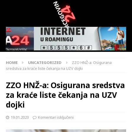
HOME
UNCATEGORIZED
ZZO HNŽ-a: Osigurana
sredstva za kraće liste čekanja na UZV dojki
ZZO HNŽ-a: Osigurana sredstva
za kraće liste čekanja na UZV
dojki
19.01.2023
Komentari isključeni