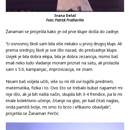
Ivana Delač
Foto: Patrick Prather/Ho
Žanamari se prisjetila kako je od prve klupe došla do zadnje.
‘‘U osnovnoj školi sam bila više nekako u prvoj-drugoj klupi. Ali
prema srednjoj školi je sve išlo nazad, do predzadnje klupe.
Uvijek je bila dobra ekipa, bila je dobra zezancija, nismo baš
imali neko ludo vladanje moram priznat na satu, ali prolazila
sam s 5.0, kampanjac, improvizacija, ne znam.
Nisam baš voljela učiti, više su mi išli ovi logički predmeti,
matematika, fizika i to. Ovo što se trebalo bubat napamet mi
nije išlo, ali ja bih našla način, skupila bih 3-4 frendice, pa bi mi
imale kolektivno učenje, čitanje na glas, jer kad čitaš naglas,
onda pamtiš bolje, mi smo to brzo i efikasno obavljale‘‘,
prisjetila se Žanamari Perčić.