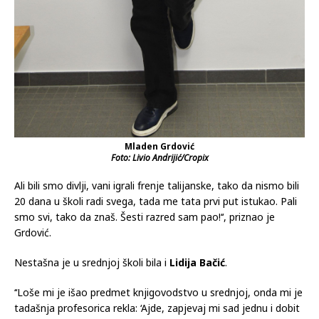
Mladen Grdović
Foto: Livio Andrijić/Cropix
Ali bili smo divlji, vani igrali frenje talijanske, tako da nismo bili
20 dana u školi radi svega, tada me tata prvi put istukao. Pali
smo svi, tako da znaš. Šesti razred sam pao!‘‘, priznao je
Grdović.
Nestašna je u srednjoj školi bila i
Lidija Bačić
.
‘‘Loše mi je išao predmet knjigovodstvo u srednjoj, onda mi je
tadašnja profesorica rekla: ‘Ajde, zapjevaj mi sad jednu i dobit