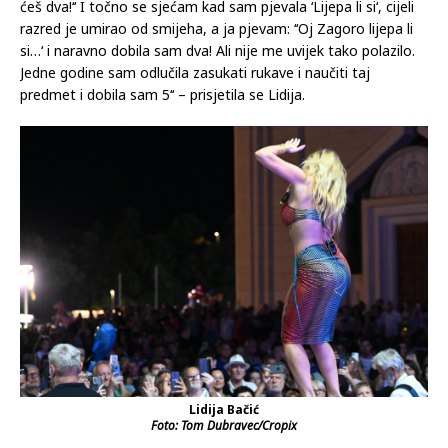
ćeš dva!‘‘ I točno se sjećam kad sam pjevala ‘Lijepa li si‘, cijeli
razred je umirao od smijeha, a ja pjevam: ‘‘Oj Zagoro lijepa li
si…‘ i naravno dobila sam dva! Ali nije me uvijek tako polazilo.
Jedne godine sam odlučila zasukati rukave i naučiti taj
predmet i dobila sam 5‘‘ – prisjetila se Lidija.
Lidija Bačić
Foto: Tom Dubravec/Cropix