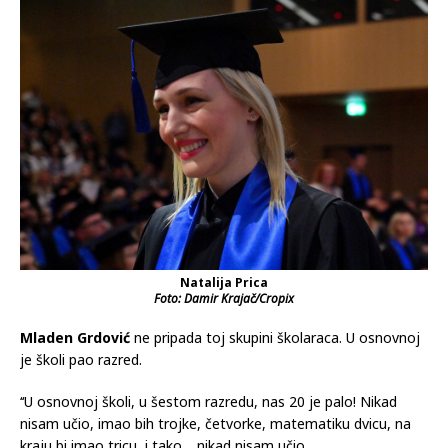
Natalija Prica
Foto: Damir Krajač/Cropix
Mladen Grdović
ne pripada toj skupini školaraca. U osnovnoj
je školi pao razred.
‘‘U osnovnoj školi, u šestom razredu, nas 20 je palo! Nikad
nisam učio, imao bih trojke, četvorke, matematiku dvicu, na
kraju bi imao tricu, i tako… nikad nisam učio.