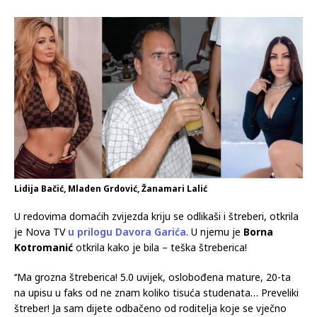
Lidija Bačić, Mladen Grdović, Žanamari Lalić
U redovima domaćih zvijezda kriju se odlikaši i štreberi, otkrila
je Nova TV
u prilogu Davora Garića
. U njemu je
Borna
Kotromanić
otkrila kako je bila – teška štreberica!
‘‘Ma grozna štreberica! 5.0 uvijek, oslobođena mature, 20-ta
na upisu u faks od ne znam koliko tisuća studenata… Preveliki
štreber! Ja sam dijete odbačeno od roditelja koje se vječno