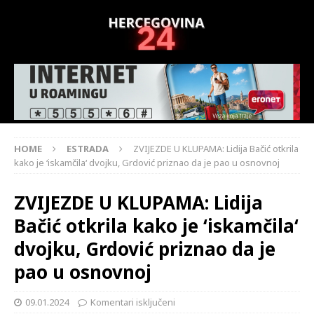
HOME
ESTRADA
ZVIJEZDE U KLUPAMA: Lidija Bačić otkrila
kako je ‘iskamčila‘ dvojku, Grdović priznao da je pao u osnovnoj
ZVIJEZDE U KLUPAMA: Lidija
Bačić otkrila kako je ‘iskamčila‘
dvojku, Grdović priznao da je
pao u osnovnoj
09.01.2024
Komentari isključeni