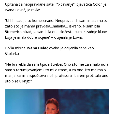
Upitana za neopravdane sate i “picavanje”, pjevačica Colonije,
Ivana Lovrić, je rekla:
‘‘Uhhh, sad je to komplicirano. Neopravdanih sam imala malo,
zato što je mama pravdala…hahaha… iskreno. Nisam bila
štreberica nikad, ja sam bila ona zločesta cura iz zadnje klupe
koja je imala dobre ocjene‘‘ – ocijenila je Lovrić
Bivša misica
Ivana Delač
ovako je ocijenila sebe kao
školarku:
‘‘Ne bih rekla da sam tipični štreber. Ono što me zanimalo učila
sam s razumijevanjem i to mi ostane, a za ono što me malo
manje zanima ispoštovala bih profesora i barem pročitala ono
što piše u knjizi‘‘.