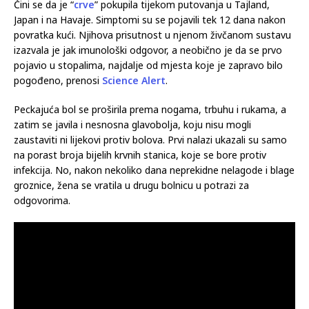
Čini se da je “
crve
” pokupila tijekom putovanja u Tajland,
Japan i na Havaje. Simptomi su se pojavili tek 12 dana nakon
povratka kući. Njihova prisutnost u njenom živčanom sustavu
izazvala je jak imunološki odgovor, a neobično je da se prvo
pojavio u stopalima, najdalje od mjesta koje je zapravo bilo
pogođeno, prenosi
Science Alert
.
Peckajuća bol se proširila prema nogama, trbuhu i rukama, a
zatim se javila i nesnosna glavobolja, koju nisu mogli
zaustaviti ni lijekovi protiv bolova. Prvi nalazi ukazali su samo
na porast broja bijelih krvnih stanica, koje se bore protiv
infekcija. No, nakon nekoliko dana neprekidne nelagode i blage
groznice, žena se vratila u drugu bolnicu u potrazi za
odgovorima.