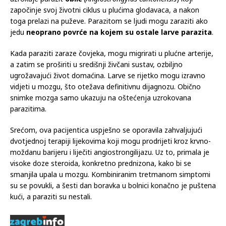
započinje svoj životni ciklus u plućima glodavaca, a nakon
toga prelazi na puževe. Parazitom se ljudi mogu zaraziti ako
jedu
neoprano povrće na kojem su ostale larve parazita
.
Kada paraziti zaraze čovjeka, mogu migrirati u plućne arterije,
a zatim se proširiti u središnji živčani sustav, ozbiljno
ugrožavajući život domaćina. Larve se rijetko mogu izravno
vidjeti u mozgu, što otežava definitivnu dijagnozu. Obično
snimke mozga samo ukazuju na oštećenja uzrokovana
parazitima.
Srećom, ova pacijentica uspješno se oporavila zahvaljujući
dvotjednoj terapiji lijekovima koji mogu prodrijeti kroz krvno-
moždanu barijeru i liječiti angiostrongilijazu. Uz to, primala je
visoke doze steroida, konkretno prednizona, kako bi se
smanjila upala u mozgu. Kombiniranim tretmanom simptomi
su se povukli, a šesti dan boravka u bolnici konačno je puštena
kući, a paraziti su nestali.