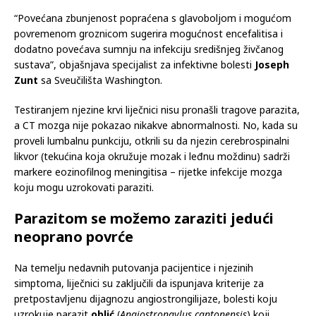
“Povećana zbunjenost popraćena s glavoboljom i mogućom
povremenom groznicom sugerira mogućnost encefalitisa i
dodatno povećava sumnju na infekciju središnjeg živčanog
sustava”, objašnjava specijalist za infektivne bolesti
Joseph
Zunt
sa Sveučilišta Washington.
Testiranjem njezine krvi liječnici nisu pronašli tragove parazita,
a CT mozga nije pokazao nikakve abnormalnosti. No, kada su
proveli lumbalnu punkciju, otkrili su da njezin cerebrospinalni
likvor (tekućina koja okružuje mozak i leđnu moždinu) sadrži
markere eozinofilnog meningitisa – rijetke infekcije mozga
koju mogu uzrokovati paraziti.
Parazitom se možemo zaraziti jedući
neoprano povrće
Na temelju nedavnih putovanja pacijentice i njezinih
simptoma, liječnici su zaključili da ispunjava kriterije za
pretpostavljenu dijagnozu angiostrongilijaze, bolesti koju
uzrokuje parazit
oblić
(
Angiostrongylus cantonensis
) koji