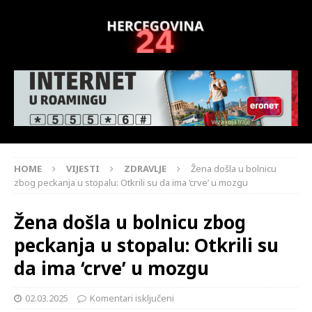
HOME
VIJESTI
ZDRAVLJE
Žena došla u bolnicu
zbog peckanja u stopalu: Otkrili su da ima ‘crve’ u mozgu
Žena došla u bolnicu zbog
peckanja u stopalu: Otkrili su
da ima ‘crve’ u mozgu
02.03.2025
Komentari isključeni