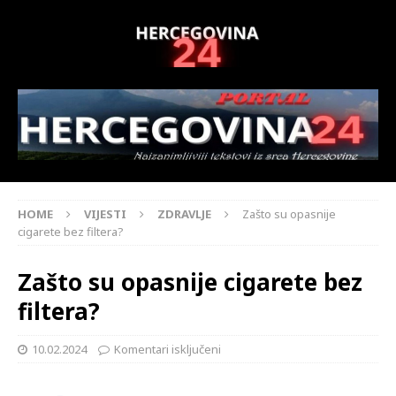
HOME
VIJESTI
ZDRAVLJE
Zašto su opasnije
cigarete bez filtera?
Zašto su opasnije cigarete bez
filtera?
10.02.2024
Komentari isključeni