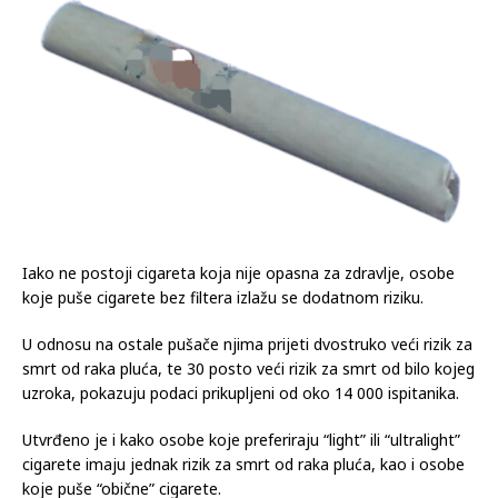
Iako ne postoji cigareta koja nije opasna za zdravlje, osobe
koje puše cigarete bez filtera izlažu se dodatnom riziku.
U odnosu na ostale pušače njima prijeti dvostruko veći rizik za
smrt od raka pluća, te 30 posto veći rizik za smrt od bilo kojeg
uzroka, pokazuju podaci prikupljeni od oko 14 000 ispitanika.
Utvrđeno je i kako osobe koje preferiraju “light” ili “ultralight”
cigarete imaju jednak rizik za smrt od raka pluća, kao i osobe
koje puše “obične” cigarete.