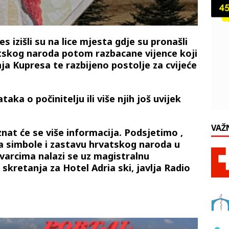
 izišli su na lice mjesta gdje su pronašli
tskog naroda potom razbacane vijence koji
ja Kupresa te razbijeno postolje za cvijeće
taka o počinitelju ili više njih još uvijek
VAŽ
nat će se više informacija. Podsjetimo ,
na simbole i zastavu hrvatskog naroda u
varcima nalazi se uz magistralnu
skretanja za Hotel Adria ski, javlja Radio