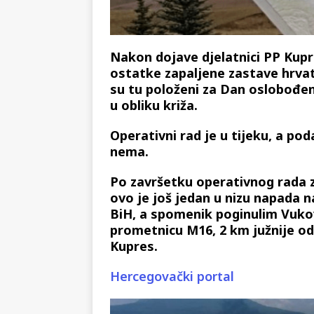
Nakon dojave djelatnici PP Kupres
ostatke zapaljene zastave hrva
su tu položeni za Dan oslobođen
u obliku križa.
Operativni rad je u tijeku, a poda
nema.
Po završetku operativnog rada z
ovo je još jedan u nizu napada 
BiH, a spomenik poginulim Vuko
prometnicu M16, 2 km južnije od 
Kupres.
Hercegovački portal