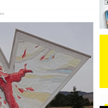
e: Vozači satima čekaju, dok se drugi ubacuju sa strane
VIJESTI
eni
n, 29. srpnja 2018, preminuo je glazbeni genij Oliver Dragojević
čar o Oluji: Hrvati imaju što slaviti, dobili su ono što im povijesno