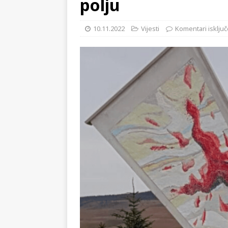
polju
KRONIKA
[ 02.08.2026 ]
GP Gabela Polj
10.11.2022
Vijesti
Komentari isključ
[ 29.07.2026 ]
Na današnji da
(video)
KULTURA
[ 07.08.2026 ]
Srpski povjesni
pripada
REGIJA