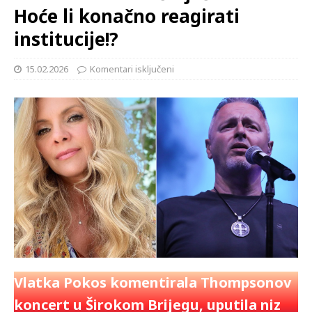
Hoće li konačno reagirati
institucije!?
15.02.2026
Komentari isključeni
Vlatka Pokos komentirala Thompsonov
koncert u Širokom Brijegu, uputila niz