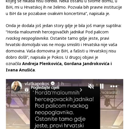
kojeg se nikada nisu odrekli. Neka ostanu u svome domu, u
BiH, mi u Hrvatskoj ih ne želimo. Pozvala bih pravne institucije
u BiH da se pozabave ovakvim koncertima”, napisala je.
Onda je dodala još jedan story gdje je bila još manje suptilna:
“Horda maloumnih hercegovačkih jadnika! Pod palicom
rvackog neopoglavnika
. Ostanite tamo gdje jeste, pravi
hrvatski domoljubi vas ne mogu smisliti i Hrvatska nije vaša
domovina. Vaša domovina je BiH, a fašisti u Hrvatskoj nisu
dobro došli”, napisala je Pokos. U drugoj objavi je
označila
Andreja Plenkovića, Gordana Jandrokovića i
Ivana Anušića
.