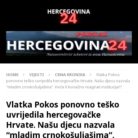
HOME
VIJESTI
CRNA KRONIKA
Vlatka Pokos
ponovno teško uvrijedila hercegovačke Hrvate. Našu djecu nazvala
“mladim crnokošuljašima”. Hoće li konačno reagirati institucije!?
Vlatka Pokos ponovno teško
uvrijedila hercegovačke
Hrvate. Našu djecu nazvala
“mladim crnokošuljašima”.