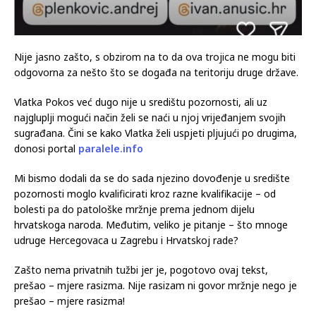
Nije jasno zašto, s obzirom na to da ova trojica ne mogu biti
odgovorna za nešto što se događa na teritoriju druge države.
Vlatka Pokos već dugo nije u središtu pozornosti, ali uz
najgluplji mogući način želi se naći u njoj vrijeđanjem svojih
sugrađana. Čini se kako Vlatka želi uspjeti pljujući po drugima,
donosi portal
paralele.info
Mi bismo dodali da se do sada njezino dovođenje u središte
pozornosti moglo kvalificirati kroz razne kvalifikacije – od
bolesti pa do patološke mržnje prema jednom dijelu
hrvatskoga naroda. Međutim, veliko je pitanje – što mnoge
udruge Hercegovaca u Zagrebu i Hrvatskoj rade?
Zašto nema privatnih tužbi jer je, pogotovo ovaj tekst,
prešao – mjere rasizma. Nije rasizam ni govor mržnje nego je
prešao – mjere rasizma!