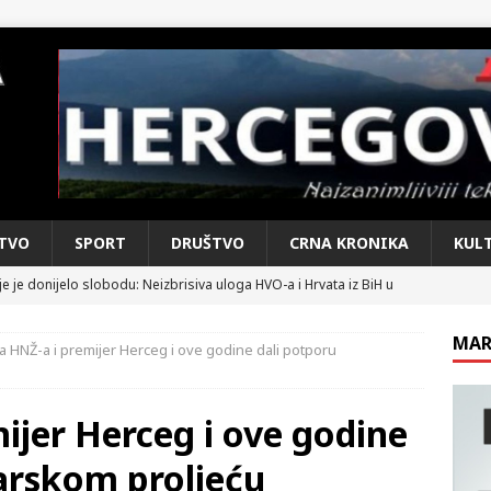
TVO
SPORT
DRUŠTVO
CRNA KRONIKA
KUL
e je donijelo slobodu: Neizbrisiva uloga HVO-a i Hrvata iz BiH u
SKI RAT
MAR
a HNŽ-a i premijer Herceg i ove godine dali potporu
pobjede: Večer u kojoj Knin, iseljena i domovinska Hrvatska dišu
DOMOVINSKI RAT
ijer Herceg i ove godine
d iz sažetka dnevnih događaja za protekli vikend
CRNA
arskom proljeću