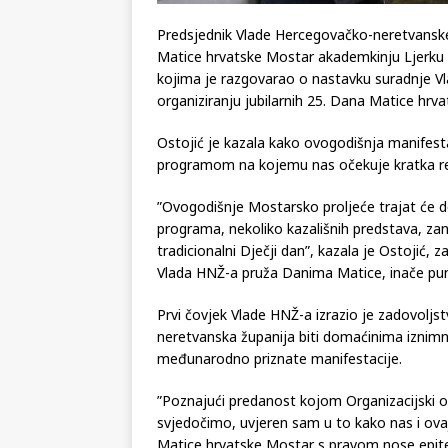
Predsjednik Vlade Hercegovačko-neretvanske 
Matice hrvatske Mostar akademkinju Ljerku O
kojima je razgovarao o nastavku suradnje 
organiziranju jubilarnih 25. Dana Matice hr
Ostojić je kazala kako ovogodišnja manifest
programom na kojemu nas očekuje kratka ret
”Ovogodišnje Mostarsko proljeće trajat će d
programa, nekoliko kazališnih predstava, zanim
tradicionalni Dječji dan”, kazala je Ostojić, 
Vlada HNŽ-a pruža Danima Matice, inače pun
Prvi čovjek Vlade HNŽ-a izrazio je zadovolj
neretvanska županija biti domaćinima iznimni
međunarodno priznate manifestacije.
”Poznajući predanost kojom Organizacijski od
svjedočimo, uvjeren sam u to kako nas i ova
Matice hrvatske Mostar s pravom nose epite