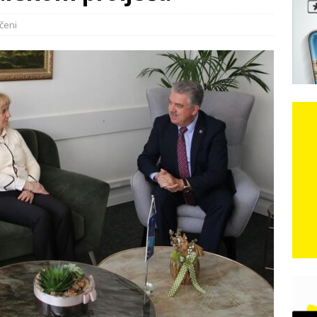
e: Vozači satima čekaju, dok se drugi ubacuju sa strane
VIJESTI
čeni
n, 29. srpnja 2018, preminuo je glazbeni genij Oliver Dragojević
 iz Međugorja; ‘Slobodna Dalmacija‘ u posjedu dramatične
karca u polju kod granice!
CRNA KRONIKA
kog vala. Svježije u petak. Negdje stižu i pljuskovi.
VRIJEME