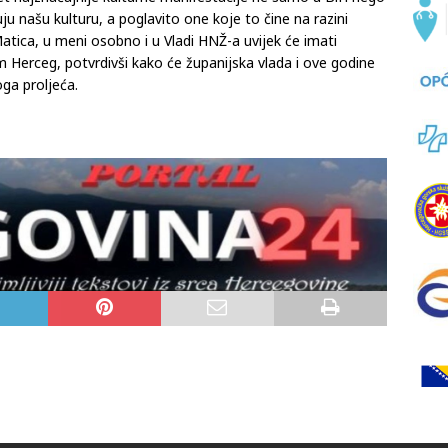
đuju našu kulturu, a poglavito one koje to čine na razini
atica, u meni osobno i u Vladi HNŽ-a uvijek će imati
m Herceg, potvrdivši kako će županijska vlada i ove godine
oga proljeća.