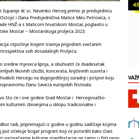
županije dr. sc. Nevenko Herceg primio je predsjednicu
stojić i člana Predsjedništva Matice Miru Petrovića, s
Vlade HNŽ-a s Maticom hrvatskom Mostar, poglavito u
vatske Mostar – Mostarskoga proljeća 2023.
acija otpočinje krajem travnja prigodnim svečanim
rospektiva svih dosadašnjih Proljeća.
o sredine mjeseca lipnja, a obuhvatit će dvadesetak
ljivih likovnih izložbi, koncerata, književnih susreta i
VAŽ
zahvalivši Hercegu na dugogodišnjoj suradnji i potpori koju
opravnomu članu Saveza europskih festivala.
stvo što će i ove godine Grad Mostar i Hercegovačko-
m kulturnim zbivanjima u sklopu tradicionalne i
bor radi, pripremajući iz godine u godinu sadržaje kojima
j put očekuje bogat program koji će potvrditi kako Dani
t najznačajnije kulturne manifestacije ne samo u BiH nego