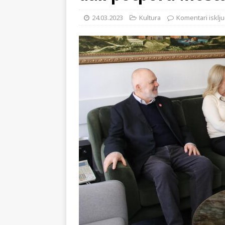
[ 02.08.2026 ]
GP Gabela Polj
24.03.2023
Kultura
Komentari isklju
[ 29.07.2026 ]
Na današnji da
(video)
KULTURA
[ 28.07.2026 ]
Uhićen napadač
snimke potjere i hvatanja muš
[ 06.08.2026 ]
Vrhunac toplins