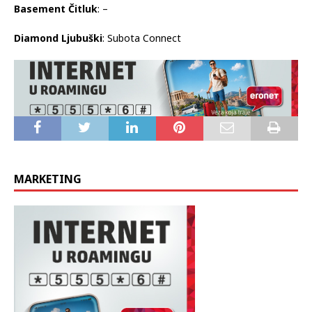
Bumerang Čitluk
: Subota Sanja Vučić
Basement Čitluk
: –
Diamond Ljubuški
: Subota Connect
MARKETING