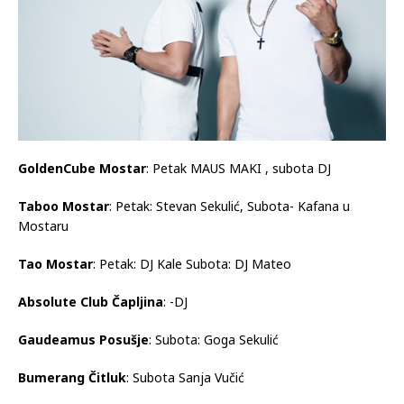
GoldenCube
Mostar
: Petak MAUS MAKI , subota DJ
Taboo
Mostar
: Petak: Stevan Sekulić, Subota- Kafana u
Mostaru
Tao
Mostar
: Petak: DJ Kale Subota: DJ Mateo
Absolute Club
Čapljina
: -DJ
Gaudeamus Posušje
: Subota: Goga Sekulić