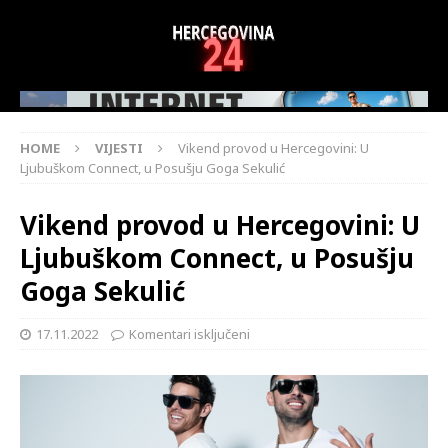
HOME
VIJESTI
Vikend provod u Hercegovini: U
Ljubuškom Connect, u Posušju Goga Sekulić
Vikend provod u Hercegovini: U
Ljubuškom Connect, u Posušju
Goga Sekulić
17.11.2022
Komentari isključeni