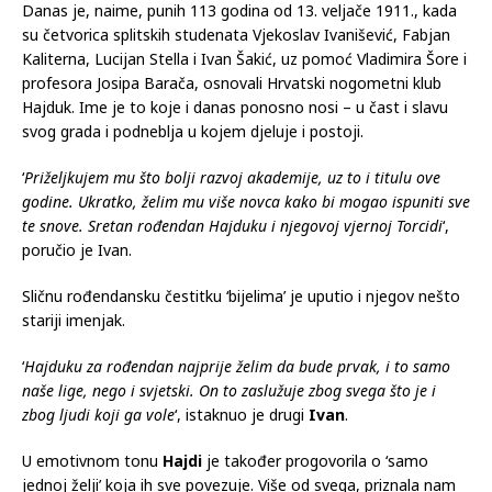
Danas je, naime, punih 113 godina od 13. veljače 1911., kada
su četvorica splitskih studenata Vjekoslav Ivanišević, Fabjan
Kaliterna, Lucijan Stella i Ivan Šakić, uz pomoć Vladimira Šore i
profesora Josipa Barača, osnovali Hrvatski nogometni klub
Hajduk. Ime je to koje i danas ponosno nosi – u čast i slavu
svog grada i podneblja u kojem djeluje i postoji.
‘
Priželjkujem mu što bolji razvoj akademije, uz to i titulu ove
godine. Ukratko, želim mu više novca kako bi mogao ispuniti sve
te snove. Sretan rođendan Hajduku i njegovoj vjernoj Torcidi
‘,
poručio je Ivan.
Sličnu rođendansku čestitku ‘bijelima’ je uputio i njegov nešto
stariji imenjak.
‘
Hajduku za rođendan najprije želim da bude prvak, i to samo
naše lige, nego i svjetski. On to zaslužuje zbog svega što je i
zbog ljudi koji ga vole
‘, istaknuo je drugi
Ivan
.
U emotivnom tonu
Hajdi
je također progovorila o ‘samo
jednoj želji’ koja ih sve povezuje. Više od svega, priznala nam