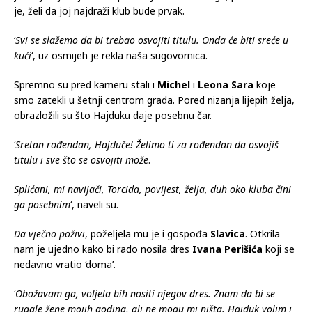
je, želi da joj najdraži klub bude prvak.
‘
Svi se slažemo da bi trebao osvojiti titulu. Onda će biti sreće u
kući
‘, uz osmijeh je rekla naša sugovornica.
Spremno su pred kameru stali i
Michel
i
Leona Sara
koje
smo zatekli u šetnji centrom grada. Pored nizanja lijepih želja,
obrazložili su što Hajduku daje posebnu čar.
‘
Sretan rođendan, Hajduče! Želimo ti za rođendan da osvojiš
titulu i sve što se osvojiti može
.
Splićani, mi navijači, Torcida, povijest, želja, duh oko kluba čini
ga posebnim
‘, naveli su.
Da vječno poživi
, poželjela mu je i gospođa
Slavica
. Otkrila
nam je ujedno kako bi rado nosila dres
Ivana Perišića
koji se
nedavno vratio ‘doma’.
‘
Obožavam ga, voljela bih nositi njegov dres. Znam da bi se
rugale žene mojih godina, ali ne mogu mi ništa. Hajduk volim i