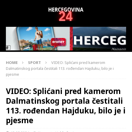
HOME
SPORT
VIDEO: Splićani pred kamerom
Dalmatinskog portala čestitali 113. rođendan Hajduku, bilo je i
pjesme
VIDEO: Splićani pred kamerom
Dalmatinskog portala čestitali
113. rođendan Hajduku, bilo je i
pjesme