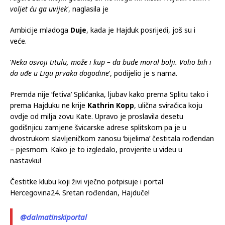
voljet ću ga uvijek
‘, naglasila je
Ambicije mladoga
Duje
, kada je Hajduk posrijedi, još su i
veće.
‘
Neka osvoji titulu, može i kup – da bude moral bolji. Volio bih i
da uđe u Ligu prvaka dogodine
‘, podijelio je s nama.
Premda nije ‘fetiva’ Splićanka, ljubav kako prema Splitu tako i
prema Hajduku ne krije
Kathrin Kopp
, ulična sviračica koju
ovdje od milja zovu Kate. Upravo je proslavila desetu
godišnjicu zamjene švicarske adrese splitskom pa je u
dvostrukom slavljeničkom zanosu ‘bijelima’ čestitala rođendan
– pjesmom. Kako je to izgledalo, provjerite u videu u
nastavku!
Čestitke klubu koji živi vječno potpisuje i portal
Hercegovina24. Sretan rođendan, Hajduče!
@dalmatinskiportal