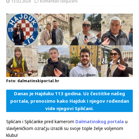
13.02.2024
Komentari isključeni
Foto: dalmatinskiportal.hr
Danas je Hajduku 113 godina. Uz čestitke našeg
portala, prenosimo kako Hajduk i njegov rođendan
vide njegovi Splićani.
Splićani i Splićanke pred kamerom
Dalmatinskog portala
u
slavljeničkom ozračju izrazili su svoje tople želje voljenom
klubu!