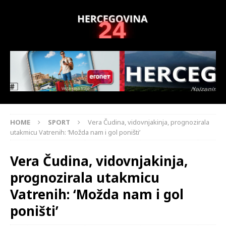
HOME
SPORT
Vera Čudina, vidovnjakinja, prognozirala
utakmicu Vatrenih: ‘Možda nam i gol poništi’
Vera Čudina, vidovnjakinja,
prognozirala utakmicu
Vatrenih: ‘Možda nam i gol
poništi’