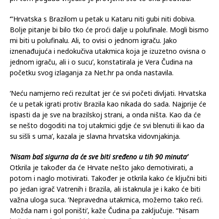
‘”Hrvatska s Brazilom u petak u Kataru niti gubi niti dobiva.
Bolje pitanje bi bilo tko će proći dalje u polufinale. Mogli bismo
mi biti u polufinalu. Ali, to ovisi o jednom igraču. Jako
iznenađujuća i nedokučiva utakmica koja je izuzetno ovisna o
jednom igraču, ali i o sucu’, konstatirala je Vera Čudina na
početku svog izlaganja za Net.hr pa onda nastavila.
‘Neću namjerno reći rezultat jer će svi početi divljati. Hrvatska
će u petak igrati protiv Brazila kao nikada do sada. Najprije će
ispasti da je sve na brazilskoj strani, a onda ništa. Kao da će
se nešto dogoditi na toj utakmici gdje će svi blenuti ili kao da
su sišli s uma’, kazala je slavna hrvatska vidovnjakinja.
‘Nisam baš sigurna da će sve biti sređeno u tih 90 minuta’
Otkrila je također da će Hrvate nešto jako demotivirati, a
potom i naglo motivirati. Također je otkrila kako će ključni biti
po jedan igrač Vatrenih i Brazila, ali istaknula je i kako će biti
važna uloga suca. ‘Nepravedna utakmica, možemo tako reći.
Možda nam i gol poništi’, kaže Čudina pa zaključuje. “Nisam