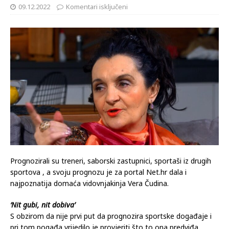
09.12.2022
Komentari isključeni
Prognozirali su treneri, saborski zastupnici, sportaši iz drugih
sportova , a svoju prognozu je za portal Net.hr dala i
najpoznatija domaća vidovnjakinja Vera Čudina.
‘Nit gubi, nit dobiva’
S obzirom da nije prvi put da prognozira sportske događaje i
pri tom pogađa vrijedilo je provjeriti što to ona predviđa.