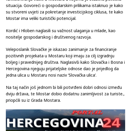
situacija. Govoreći o gospodarskim prilikama istaknuo je kako
su stvoreni uvjeti za pokretanje investicijskog ciklusa, te kako
Mostar ima veliki turistički potencijal.
Kordić i Hloben naglasili su važnost ulaganja u mlade, kao
nositelje gospodarskog i društvenog razvoja.
Veleposlanik Slovačke je iskazao zanimanje za financiranje
pozitivnih projekata u Mostaru koji imaju za cilj izgradnju
boljeg i pravednijeg društva. Naglasivši kako Slovačka i Bosna i
Hercegovina njeguju prijateljske odnose dao je prijedlog da
jedna ulica u Mostaru nosi naziv ‘Slovačka ulica’.
Na taj način još jednom bi bili potvrđeni dobri odnosi između
dviju država, te Mostar dobio dodatnu zanimljivost za turiste.,
priopćili su iz Grada Mostara.