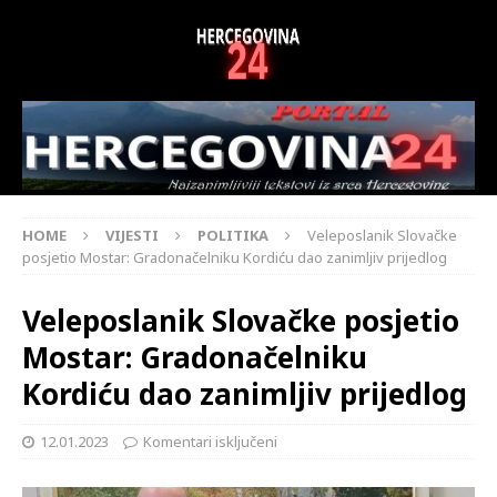
HOME
VIJESTI
POLITIKA
Veleposlanik Slovačke
posjetio Mostar: Gradonačelniku Kordiću dao zanimljiv prijedlog
Veleposlanik Slovačke posjetio
Mostar: Gradonačelniku
Kordiću dao zanimljiv prijedlog
12.01.2023
Komentari isključeni