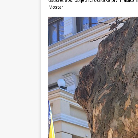
Ususret 800. obljetnici osnutka prvih jaslica n
Mostar.