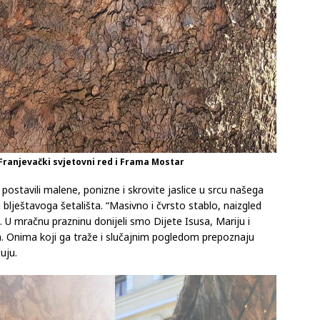
 Franjevački svjetovni red i Frama Mostar
i postavili malene, ponizne i skrovite jaslice u srcu našega
 blještavoga šetališta. “Masivno i čvrsto stablo, naizgled
e. U mračnu prazninu donijeli smo Dijete Isusa, Mariju i
a. Onima koji ga traže i slučajnim pogledom prepoznaju
uju.