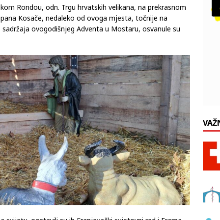
skom Rondou, odn. Trgu hrvatskih velikana, na prekrasnom
epana Kosače, nedaleko od ovoga mjesta, točnije na
io sadržaja ovogodišnjeg Adventa u Mostaru, osvanule su
VAŽ