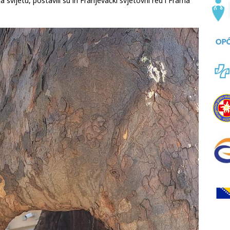
a svijetu, postavili su ih Franjevački svjetovni red i Frama