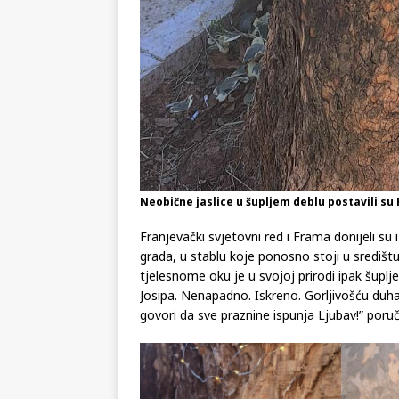
Neobične jaslice u šupljem deblu postavili su
Franjevački svjetovni red i Frama donijeli su 
grada, u stablu koje ponosno stoji u središtu
tjelesnome oku je u svojoj prirodi ipak šuplj
Josipa. Nenapadno. Iskreno. Gorljivošću duh
govori da sve praznine ispunja Ljubav!” poruč