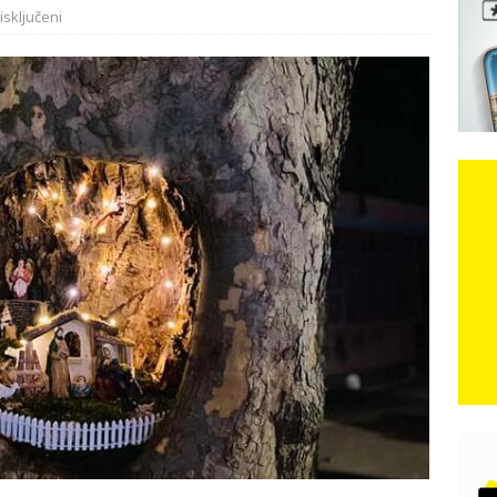
isključeni
e: Vozači satima čekaju, dok se drugi ubacuju sa strane
VIJESTI
n, 29. srpnja 2018, preminuo je glazbeni genij Oliver Dragojević
čar o Oluji: Hrvati imaju što slaviti, dobili su ono što im povijesno