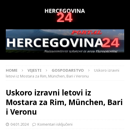
HOME
VIJESTI
GOSPODARSTVO
Uskoro izravni
letovi iz Mostara za Rim, München, Bari i Veronu
Uskoro izravni letovi iz
Mostara za Rim, München, Bari
i Veronu
04.01.2024
Komentari isključeni