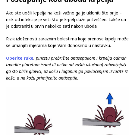
Ako ste uočili krpelja na koži važno ga je ukloniti što prije –
rizik od infekcije je veći što je krpelj duže pričvršćen. Lakše ga
je odstraniti u prvih nekoliko sati nakon uboda.
Rizik izloženosti zaraznim bolestima koje prenose krpelji može
se umanjiti mjerama koje Vam donosimo u nastavku.
Operite ruke
, pincetu prebrišite antiseptikom i krpelja odmah
izvadite pincetom (sami ili netko od vaših ukućana) zahvaćajući
ga što bliže glavici, uz kožu i laganim ga povlačenjem izvucite iz
kože, a na kožu primijenite antiseptik.