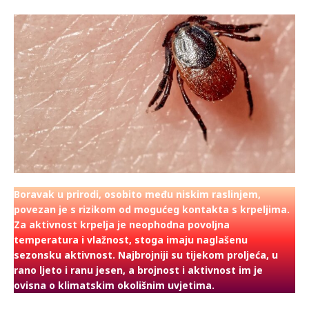
Boravak u prirodi, osobito među niskim raslinjem,
povezan je s rizikom od mogućeg kontakta s krpeljima.
Za aktivnost krpelja je neophodna povoljna
temperatura i vlažnost, stoga imaju naglašenu
sezonsku aktivnost. Najbrojniji su tijekom proljeća, u
rano ljeto i ranu jesen, a brojnost i aktivnost im je
ovisna o klimatskim okolišnim uvjetima.