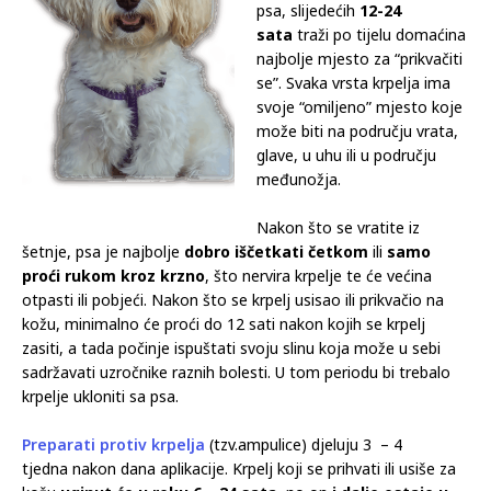
psa, slijedećih
12-24
sata
traži po tijelu domaćina
najbolje mjesto za “prikvačiti
se”. Svaka vrsta krpelja ima
svoje “omiljeno” mjesto koje
može biti na području vrata,
glave, u uhu ili u području
međunožja.
Nakon što se vratite iz
šetnje, psa je najbolje
dobro iščetkati četkom
ili
samo
proći rukom kroz krzno
, što nervira krpelje te će većina
otpasti ili pobjeći. Nakon što se krpelj usisao ili prikvačio na
kožu, minimalno će proći do 12 sati nakon kojih se krpelj
zasiti, a tada počinje ispuštati svoju slinu koja može u sebi
sadržavati uzročnike raznih bolesti. U tom periodu bi trebalo
krpelje ukloniti sa psa.
Preparati protiv krpelja
(tzv.ampulice) djeluju 3 – 4
tjedna nakon dana aplikacije. Krpelj koji se prihvati ili usiše za