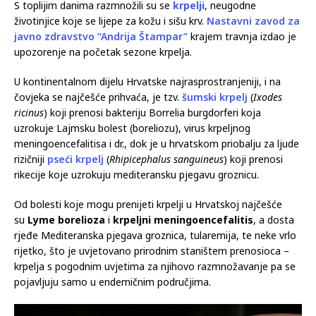
S toplijim danima razmnožili su se
krpelji
, neugodne
životinjice koje se lijepe za kožu i sišu krv.
Nastavni zavod za
javno zdravstvo “Andrija Štampar”
krajem travnja izdao je
upozorenje na početak sezone krpelja.
U kontinentalnom dijelu Hrvatske najrasprostranjeniji, i na
čovjeka se najčešće prihvaća, je tzv.
šumski krpelj
(
Ixodes
ricinus
) koji prenosi bakteriju Borrelia burgdorferi koja
uzrokuje Lajmsku bolest (boreliozu), virus krpeljnog
meningoencefalitisa i dr., dok je u hrvatskom priobalju za ljude
rizičniji
pseći krpelj
(
Rhipicephalus sanguineus
) koji prenosi
rikecije koje uzrokuju mediteransku pjegavu groznicu.
Od bolesti koje mogu prenijeti krpelji u Hrvatskoj najčešće
su
Lyme
borelioza
i
krpeljni
meningoencefalitis
, a dosta
rjeđe Mediteranska pjegava groznica, tularemija, te neke vrlo
rijetko, što je uvjetovano prirodnim staništem prenosioca –
krpelja s pogodnim uvjetima za njihovo razmnožavanje pa se
pojavljuju samo u endemičnim područjima.