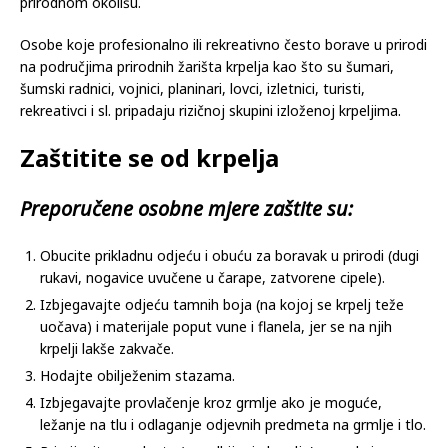
prirodnom okolišu.
Osobe koje profesionalno ili rekreativno često borave u prirodi
na područjima prirodnih žarišta krpelja kao što su šumari,
šumski radnici, vojnici, planinari, lovci, izletnici, turisti,
rekreativci i sl. pripadaju rizičnoj skupini izloženoj krpeljima.
Zaštitite se od krpelja
Preporučene osobne mjere zaštite su:
Obucite prikladnu odjeću i obuću za boravak u prirodi (dugi
rukavi, nogavice uvučene u čarape, zatvorene cipele).
Izbjegavajte odjeću tamnih boja (na kojoj se krpelj teže
uočava) i materijale poput vune i flanela, jer se na njih
krpelji lakše zakvače.
Hodajte obilježenim stazama.
Izbjegavajte provlačenje kroz grmlje ako je moguće,
ležanje na tlu i odlaganje odjevnih predmeta na grmlje i tlo.