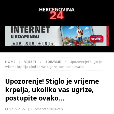
HOME
VIJESTI
ZDRAVLJE
Upozorenje! Stiglo je
vrijeme krpelja, ukoliko vas ugrize, postupite ovako…
Upozorenje! Stiglo je vrijeme
krpelja, ukoliko vas ugrize,
postupite ovako…
12.05.2025
Komentari isključeni