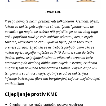
Izvor: CDC
Krpelja nemojte ničim premazivati (alkoholom, kremom, uljem,
lakom za nokte, petrolejem ni sl.) niti “paliti” plamenom, ne
povlačite ga naglo, ne stišćite niti gnječite, jer se on zbog toga
grči i pojačano izlučuje veće količine sekreta i, ako je krpelj
zaražen, uzročnika bolesti u ljudsko tijelo, pa se tako lakše
prenese zaraza. Liječniku se ne trebate javljati, osim ako se
nakon ugriza krpelja najčešće za 7-10 dana, u roku do četiri
tjedna, pojavi osip (pojedinačno ili višestruko crvenilo kože
prstenastog do ovalnog oblika koje blijedi u sredini, erithema
migrans) i/ili povišena temperatura i zimica. Pojava osipa i/ili
temperature i zimice najvjerojatnije je odraz bakterijske
infekcije bakterijom (Borrelia burgdorferi) koja se uspješno liječi
antibiotikom.
Cijepljenje protiv KME
Cijepljenjem se može spriječiti pojava krpeljnog