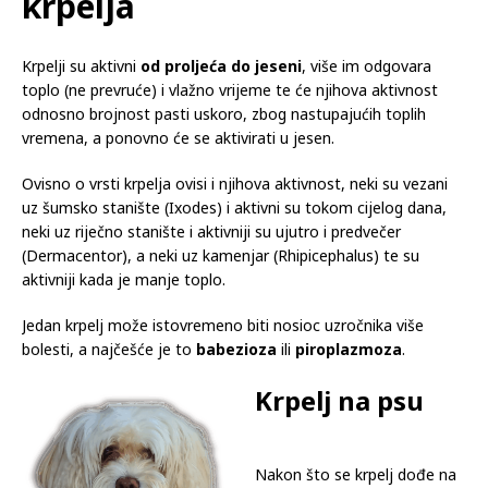
krpelja
Krpelji su aktivni
od proljeća do jeseni
, više im odgovara
toplo (ne prevruće) i vlažno vrijeme te će njihova aktivnost
odnosno brojnost pasti uskoro, zbog nastupajućih toplih
vremena, a ponovno će se aktivirati u jesen.
Ovisno o vrsti krpelja ovisi i njihova aktivnost, neki su vezani
uz šumsko stanište (Ixodes) i aktivni su tokom cijelog dana,
neki uz riječno stanište i aktivniji su ujutro i predvečer
(Dermacentor), a neki uz kamenjar (Rhipicephalus) te su
aktivniji kada je manje toplo.
Jedan krpelj može istovremeno biti nosioc uzročnika više
bolesti, a najčešće je to
babezioza
ili
piroplazmoza
.
Krpelj na psu
Nakon što se krpelj dođe na