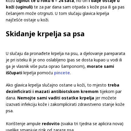
kožu
uginut će u roku 6 – 24 sata
, no on
i dalje ostaje u
koži (uginuli)
te za par dana sam otpada s kože psa ili ga pas
češanjem može otrgnuti. U tom slučaju glavica krpelja
najčešće ostaje u koži.
Skidanje krpelja sa psa
U slučaju da pronađete krpelja na psu, a djelovanje pareparata
je pri isteku ili je ono oslabljeno (pas se dosta kupao u vodi ili
ga je vlasnik više puta oprao šamponom),
morate sami
iščupati
krpelja pomoću
pincete
.
Ako glavica krpelja slučajno ostane u koži, to mjesto
treba
dezinficirati i mazati antibiotskom kremom
tijekom par
dana.
Nemojte sami vaditi ostatke krpelja
jer možete
izazvati infekciju kože i zakomplicirati zdravstveno stanje kože
psa.
Korištenje ampule
redovito
(svaka tri tjedna se aplicira nova)
uvelike smanjuje rizik od zaraze psa.