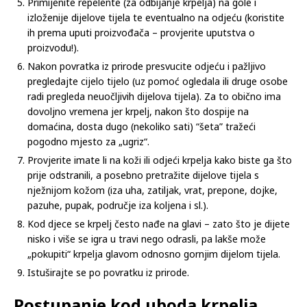
Primijenite repelente (za odbijanje krpelja) na gole i
izloženije dijelove tijela te eventualno na odjeću (koristite
ih prema uputi proizvođača – provjerite uputstva o
proizvodu!).
Nakon povratka iz prirode presvucite odjeću i pažljivo
pregledajte cijelo tijelo (uz pomoć ogledala ili druge osobe
radi pregleda neuočljivih dijelova tijela). Za to obično ima
dovoljno vremena jer krpelj, nakon što dospije na
domaćina, dosta dugo (nekoliko sati) “šeta” tražeći
pogodno mjesto za „ugriz“.
Provjerite imate li na koži ili odjeći krpelja kako biste ga što
prije odstranili, a posebno pretražite dijelove tijela s
nježnijom kožom (iza uha, zatiljak, vrat, prepone, dojke,
pazuhe, pupak, područje iza koljena i sl.).
Kod djece se krpelj često nađe na glavi – zato što je dijete
nisko i više se igra u travi nego odrasli, pa lakše može
„pokupiti“ krpelja glavom odnosno gornjim dijelom tijela.
Istuširajte se po povratku iz prirode.
Postupanje kod uboda krpelja