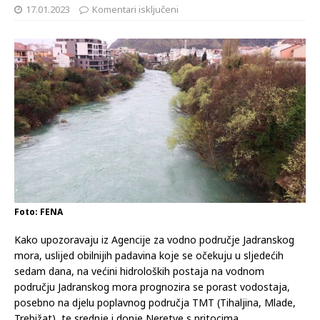
17.01.2023
Komentari isključeni
Foto: FENA
Kako upozoravaju iz Agencije za vodno područje Jadranskog
mora, uslijed obilnijih padavina koje se očekuju u sljedećih
sedam dana, na većini hidroloških postaja na vodnom
području Jadranskog mora prognozira se porast vodostaja,
posebno na djelu poplavnog područja TMT (Tihaljina, Mlade,
Trebižat), te srednje i donje Neretve s pritocima.