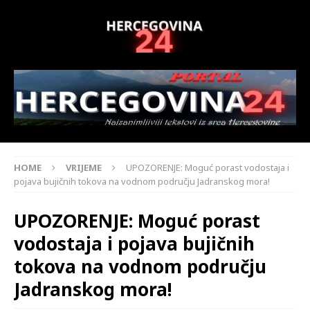
HOME
VRIJEME
UPOZORENJE: Moguć porast vodostaja i
pojava bujičnih tokova na vodnom području Jadranskog mora!
UPOZORENJE: Moguć porast
vodostaja i pojava bujičnih
tokova na vodnom području
Jadranskog mora!