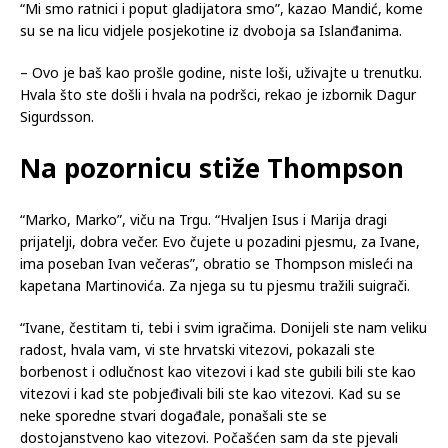
“Mi smo ratnici i poput gladijatora smo”, kazao Mandić, kome
su se na licu vidjele posjekotine iz dvoboja sa Islanđanima.
– Ovo je baš kao prošle godine, niste loši, uživajte u trenutku.
Hvala što ste došli i hvala na podršci, rekao je izbornik Dagur
Sigurdsson.
Na pozornicu stiže Thompson
“Marko, Marko”, viču na Trgu. “Hvaljen Isus i Marija dragi
prijatelji, dobra večer. Evo čujete u pozadini pjesmu, za Ivane,
ima poseban Ivan večeras”, obratio se Thompson misleći na
kapetana Martinovića. Za njega su tu pjesmu tražili suigrači.
“Ivane, čestitam ti, tebi i svim igračima. Donijeli ste nam veliku
radost, hvala vam, vi ste hrvatski vitezovi, pokazali ste
borbenost i odlučnost kao vitezovi i kad ste gubili bili ste kao
vitezovi i kad ste pobjeđivali bili ste kao vitezovi. Kad su se
neke sporedne stvari događale, ponašali ste se
dostojanstveno kao vitezovi. Počašćen sam da ste pjevali