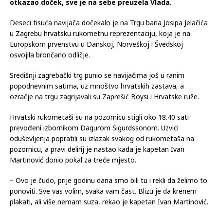
otkazao doček, sve je na sebe preuzela Vlada.
Deseci tisuća navijača dočekalo je na Trgu bana Josipa Jelačića
u Zagrebu hrvatsku rukometnu reprezentaciju, koja je na
Europskom prvenstvu u Danskoj, Norveškoj i Švedskoj
osvojila brončano odličje.
Središnji zagrebački trg punio se navijačima još u ranim
popodnevnim satima, uz mnoštvo hrvatskih zastava, a
ozračje na trgu zagrijavali su Zaprešić Boysi i Hrvatske ruže.
Hrvatski rukometaši su na pozornicu stigli oko 18.40 sati
prevođeni izbornikom Dagurom Sigurdssonom. Uzvici
oduševljenja popratili su izlazak svakog od rukometaša na
pozornicu, a pravi delirij je nastao kada je kapetan Ivan
Martinović donio pokal za treće mjesto.
– Ovo je čudo, prije godinu dana smo bili tu i rekli da želimo to
ponoviti. Sve vas volim, svaka vam čast. Blizu je da krenem
plakati, ali više nemam suza, rekao je kapetan Ivan Martinović.