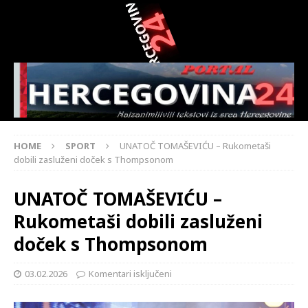
HOME
SPORT
UNATOČ TOMAŠEVIĆU – Rukometaši
dobili zasluženi doček s Thompsonom
UNATOČ TOMAŠEVIĆU –
Rukometaši dobili zasluženi
doček s Thompsonom
03.02.2026
Komentari isključeni