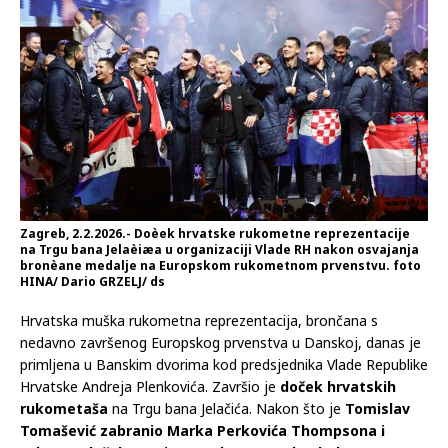
Zagreb, 2.2.2026.- Doèek hrvatske rukometne reprezentacije
na Trgu bana Jelaèiæa u organizaciji Vlade RH nakon osvajanja
bronèane medalje na Europskom rukometnom prvenstvu. foto
HINA/ Dario GRZELJ/ ds
Hrvatska muška rukometna reprezentacija, brončana s
nedavno završenog Europskog prvenstva u Danskoj, danas je
primljena u Banskim dvorima kod predsjednika Vlade Republike
Hrvatske Andreja Plenkovića. Završio je
doček hrvatskih
rukometaša
na Trgu bana Jelačića. Nakon što je
Tomislav
Tomašević zabranio Marka Perkovića Thompsona i