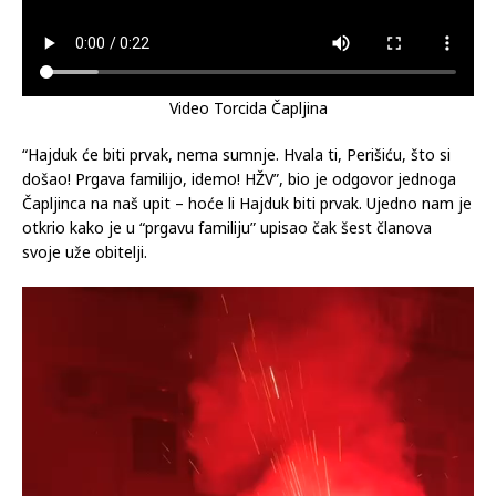
Video Torcida Čapljina
“Hajduk će biti prvak, nema sumnje. Hvala ti, Perišiću, što si
došao! Prgava familijo, idemo! HŽV”, bio je odgovor jednoga
Čapljinca na naš upit – hoće li Hajduk biti prvak. Ujedno nam je
otkrio kako je u “prgavu familiju” upisao čak šest članova
svoje uže obitelji.