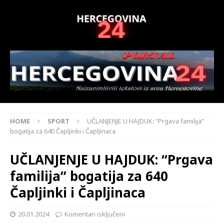
HOME
SPORT
UČLANJENJE U HAJDUK: “Prgava familija”
bogatija za 640 Čapljinki i Čapljinaca
UČLANJENJE U HAJDUK: “Prgava
familija” bogatija za 640
Čapljinki i Čapljinaca
20.01.2024
Komentari isključeni