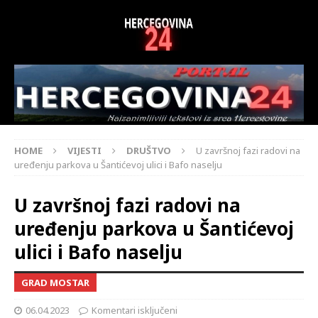
HOME
VIJESTI
DRUŠTVO
U završnoj fazi radovi na
uređenju parkova u Šantićevoj ulici i Bafo naselju
U završnoj fazi radovi na
uređenju parkova u Šantićevoj
ulici i Bafo naselju
GRAD MOSTAR
06.04.2023
Komentari isključeni