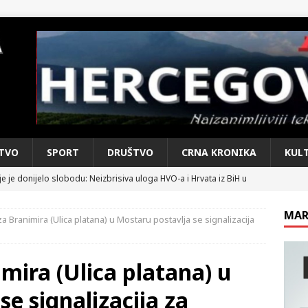
TVO
SPORT
DRUŠTVO
CRNA KRONIKA
KUL
e je donijelo slobodu: Neizbrisiva uloga HVO-a i Hrvata iz BiH u
SKI RAT
MAR
za Branimira (Ulica platana) u Mostaru postavlja se signalizacija
pobjede: Večer u kojoj Knin, iseljena i domovinska Hrvatska dišu
DOMOVINSKI RAT
mira (Ulica platana) u
d iz sažetka dnevnih događaja za protekli vikend
CRNA
e signalizacija za