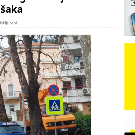
e: Vozači satima čekaju, dok se drugi ubacuju sa strane
VIJESTI
ešaka
n, 29. srpnja 2018, preminuo je glazbeni genij Oliver Dragojević
isključeni
 iz Međugorja; ‘Slobodna Dalmacija‘ u posjedu dramatične
karca u polju kod granice!
CRNA KRONIKA
kog vala. Svježije u petak. Negdje stižu i pljuskovi.
VRIJEME