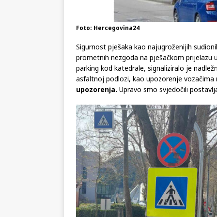
Foto: Hercegovina24
Sigurnost pješaka kao najugroženijih sudioni
prometnih nezgoda na pješačkom prijelazu u 
parking kod katedrale, signaliziralo je nadlež
asfaltnoj podlozi, kao upozorenje vozačima n
upozorenja.
Upravo smo svjedočili postavlja