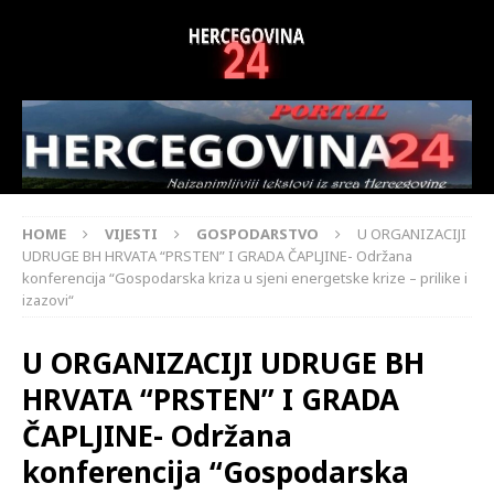
HOME
VIJESTI
GOSPODARSTVO
U ORGANIZACIJI
UDRUGE BH HRVATA “PRSTEN” I GRADA ČAPLJINE- Održana
konferencija “Gospodarska kriza u sjeni energetske krize – prilike i
izazovi“
U ORGANIZACIJI UDRUGE BH
HRVATA “PRSTEN” I GRADA
ČAPLJINE- Održana
konferencija “Gospodarska