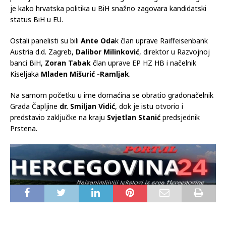
je kako hrvatska politika u BiH snažno zagovara kandidatski
status BiH u EU.
Ostali panelisti su bili
Ante Oda
k član uprave Raiffeisenbank
Austria d.d. Zagreb,
Dalibor Milinković
, direktor u Razvojnoj
banci BiH,
Zoran Tabak
član uprave EP HZ HB i načelnik
Kiseljaka
Mladen Mišurić -Ramljak
.
Na samom početku u ime domaćina se obratio gradonačelnik
Grada Čapljine
dr. Smiljan Vidić
, dok je istu otvorio i
predstavio zaključke na kraju
Svjetlan Stanić
predsjednik
Prstena.