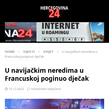
HOME
VIJESTI
SVIJET
U navijačkim neredima u
Francuskoj poginuo dječak
U navijačkim neredima u
Francuskoj poginuo dječak
15.12.2022
Komentari isključeni