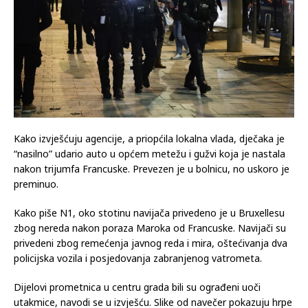
Kako izvješćuju agencije, a priopćila lokalna vlada, dječaka je
“nasilno” udario auto u općem metežu i gužvi koja je nastala
nakon trijumfa Francuske. Prevezen je u bolnicu, no uskoro je
preminuo.
Kako piše N1, oko stotinu navijača privedeno je u Bruxellesu
zbog nereda nakon poraza Maroka od Francuske. Navijači su
privedeni zbog remećenja javnog reda i mira, oštećivanja dva
policijska vozila i posjedovanja zabranjenog vatrometa.
Dijelovi prometnica u centru grada bili su ograđeni uoči
utakmice, navodi se u izvješću. Slike od navečer pokazuju hrpe