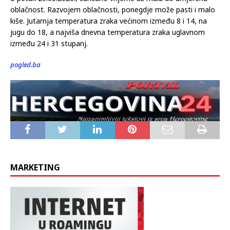
do 20, a najviša dnevna temperatura zraka uglavnom između
24 i 28, na jugu zemlje do 31 stupanj.
U petak 29.05.2026., sunčano vrijeme uz malu do umjerenu
oblačnost. Razvojem oblačnosti, ponegdje može pasti i malo
kiše. Jutarnja temperatura zraka većinom između 8 i 14, na
jugu do 18, a najviša dnevna temperatura zraka uglavnom
između 24 i 31 stupanj.
pogled.ba
MARKETING