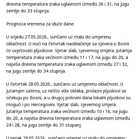
umjerenu oblačnost. U drugoj polovici dana rijetko je moguć
slab lokalni pljusak u istočnim i jugoistočnim područjima
zemlje. Vjetar slab, sjevernog smjera. Jutarnja temperatura
zraka većinom između 10 i 16, na jugu zemlje do 20, a najviša
dnevna temperatura zraka uglavnom između 26 i 31, na jugu
zemlje do 33 stupnja.
Prognoza vremena za iduće dane:
U srijedu 27.05.2026., sunčano uz malu do umjerenu
oblačnost. U noći na četvrtak naoblačenje sa sjevera u Bosni
će uvjetovati pljuskove. Vjetar slab, sjevernog smjera. Jutarnja
temperatura zraka većinom između 11 i 17, na jugu do 20, a
najviša dnevna temperatura zraka uglavnom između 27 i 32,
na jugu zemlje do 34 stupnja.
U četvrtak 28.05.2026., sunčano uz umjerenu oblačnost. U
jutarnjim satima, uz nešto više oblaka, prolazni pljuskovi se
očekuju po Bosni, a u drugoj polovini dana lokalni pljuskovi su
mogući i po Hercegovini. Vjetar slab, sjevernog smjera.
Jutarnja temperatura zraka većinom između 10 i 16, na jugu