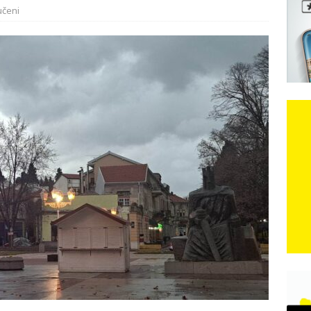
učeni
e: Vozači satima čekaju, dok se drugi ubacuju sa strane
VIJESTI
n, 29. srpnja 2018, preminuo je glazbeni genij Oliver Dragojević
čar o Oluji: Hrvati imaju što slaviti, dobili su ono što im povijesno